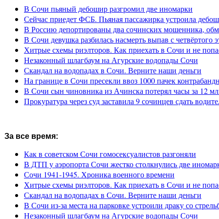
В Сочи пьяный дебошир разгромил две иномарки
Сейчас приедет ФСБ. Пьяная пассажирка устроила дебош
В Россию депортированы два сочинских мошенника, обм
В Сочи девушка разбилась насмерть выпав с четвёртого э
Хитрые схемы риэлторов. Как приехать в Сочи и не попа
Незаконный шлагбаум на Агурские водопады Сочи
Скандал на водопадах в Сочи. Верните наши деньги
На границе в Сочи пресекли ввоз 1000 пачек контрабанд
В Сочи сын чиновника из Ачинска потерял часы за 12 мл
Прокуратура через суд заставила 9 сочинцев сдать водите
За все время:
Как в советском Сочи гомосексуалистов разгоняли
В ДТП у аэропорта Сочи жестко столкнулись две иномар
Сочи 1941-1945. Хроника военного времени
Хитрые схемы риэлторов. Как приехать в Сочи и не попа
Скандал на водопадах в Сочи. Верните наши деньги
В Сочи из-за места на парковке устроили драку со стрель
Незаконный шлагбаум на Агурские водопады Сочи