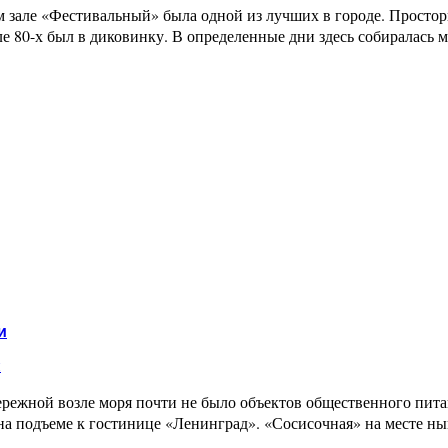
м зале «Фестивальный» была одной из лучших в городе. Простор
ле 80-х был в диковинку. В определенные дни здесь собиралась м
и
и
бережной возле моря почти не было объектов общественного питан
на подъеме к гостинице «Ленинград». «Сосисочная» на месте н