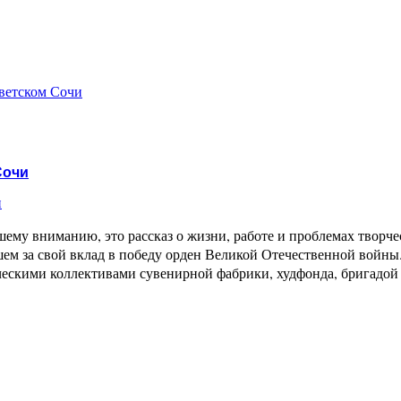
оветском Сочи
Сочи
и
ему вниманию, это рассказ о жизни, работе и проблемах творче
шем за свой вклад в победу орден Великой Отечественной войн
орческими коллективами сувенирной фабрики, худфонда, бригад