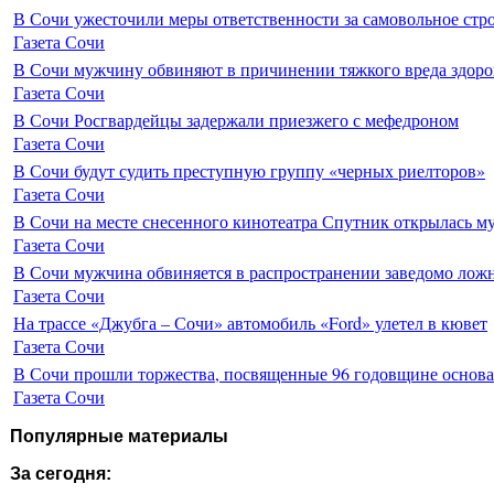
В Сочи ужесточили меры ответственности за самовольное стр
Газета Сочи
В Сочи мужчину обвиняют в причинении тяжкого вреда здоро
Газета Сочи
В Сочи Росгвардейцы задержали приезжего с мефедроном
Газета Сочи
В Сочи будут судить преступную группу «черных риелторов»
Газета Сочи
В Сочи на месте снесенного кинотеатра Спутник открылась м
Газета Сочи
В Сочи мужчина обвиняется в распространении заведомо лож
Газета Сочи
На трассе «Джубга – Сочи» автомобиль «Ford» улетел в кювет
Газета Сочи
В Сочи прошли торжества, посвященные 96 годовщине основ
Газета Сочи
Популярные материалы
За сегодня: