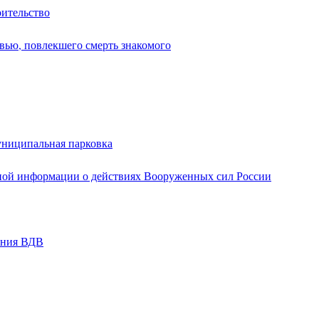
оительство
вью, повлекшего смерть знакомого
униципальная парковка
ной информации о действиях Вооруженных сил России
ания ВДВ