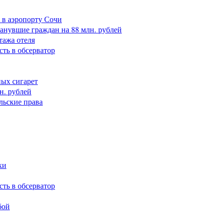
 в аэропорту Сочи
анувшие граждан на 88 млн. рублей
тажа отеля
сть в обсерватор
ных сигарет
н. рублей
льские права
ки
сть в обсерватор
бой