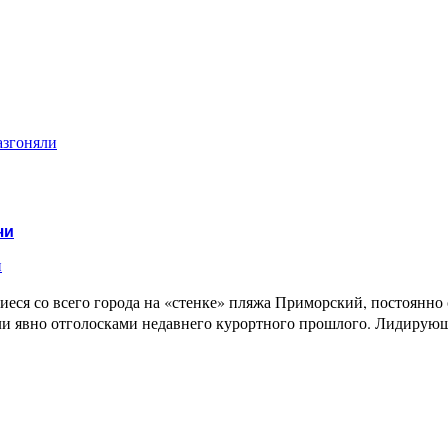
азгоняли
чи
и
еся со всего города на «стенке» пляжа Приморский, постоянно с
ыли явно отголосками недавнего курортного прошлого. Лидирую