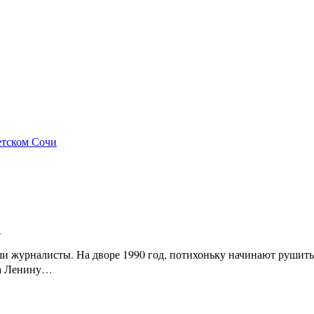
етском Сочи
и
и журналисты. На дворе 1990 год, потихоньку начинают рушить
ка Ленину…