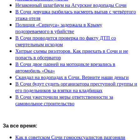
Незаконный шлагбаум на Агурские водопады Сочи
В Сочи девушка разбилась насмерть выпав с четвёртого
этажа отеля
Полиция «Сириуса» задержала в Крыму
подозреваемого в убийстве
В Сочи проводится проверка по факту ДТП со
смертельным исходом
Хитрые схемы риэлторов. Как приехать в Сочи и не
попасть в обсерватор
В Сочи двое парней на мотоцикле врезались в
автомобиль «Ока»
Скандал на водопадах в Сочи. Верните наши деньги
В Сочи будут судить организатора преступной группы и
его подельников за взятки на кладбищах
В Сочи ужесточили меры ответственности за
самовольное строительство
За все время:
Как в советском Сочи гомосексуалистов разгоняли