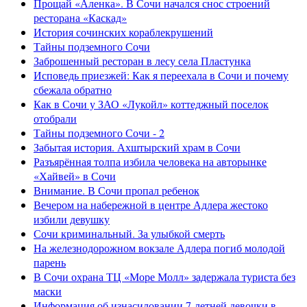
Прощай «Аленка». В Сочи начался снос строений
ресторана «Каскад»
История сочинских кораблекрушений
Тайны подземного Сочи
Заброшенный ресторан в лесу села Пластунка
Исповедь приезжей: Как я переехала в Сочи и почему
сбежала обратно
Как в Сочи у ЗАО «Лукойл» коттеджный поселок
отобрали
Тайны подземного Сочи - 2
Забытая история. Ахштырский храм в Сочи
Разъярённая толпа избила человека на авторынке
«Хайвей» в Сочи
Внимание. В Сочи пропал ребенок
Вечером на набережной в центре Адлера жестоко
избили девушку
Сочи криминальный. За улыбкой смерть
На железнодорожном вокзале Адлера погиб молодой
парень
В Сочи охрана ТЦ «Море Молл» задержала туриста без
маски
Информация об изнасиловании 7-летней девочки в