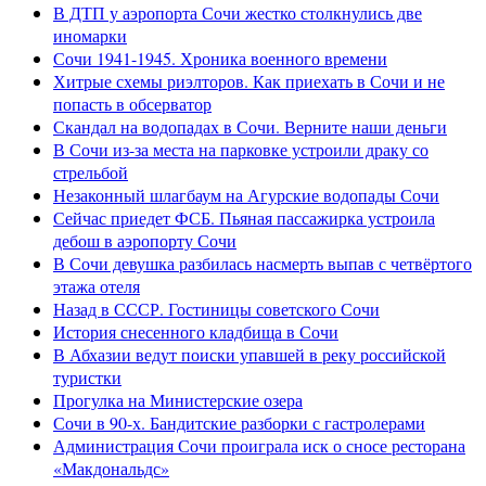
В ДТП у аэропорта Сочи жестко столкнулись две
иномарки
Сочи 1941-1945. Хроника военного времени
Хитрые схемы риэлторов. Как приехать в Сочи и не
попасть в обсерватор
Скандал на водопадах в Сочи. Верните наши деньги
В Сочи из-за места на парковке устроили драку со
стрельбой
Незаконный шлагбаум на Агурские водопады Сочи
Сейчас приедет ФСБ. Пьяная пассажирка устроила
дебош в аэропорту Сочи
В Сочи девушка разбилась насмерть выпав с четвёртого
этажа отеля
Назад в СССР. Гостиницы советского Сочи
История снесенного кладбища в Сочи
В Абхазии ведут поиски упавшей в реку российской
туристки
Прогулка на Министерские озера
Сочи в 90-х. Бандитские разборки с гастролерами
Администрация Сочи проиграла иск о сносе ресторана
«Макдональдс»