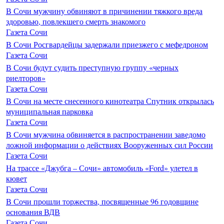
В Сочи мужчину обвиняют в причинении тяжкого вреда
здоровью, повлекшего смерть знакомого
Газета Сочи
В Сочи Росгвардейцы задержали приезжего с мефедроном
Газета Сочи
В Сочи будут судить преступную группу «черных
риелторов»
Газета Сочи
В Сочи на месте снесенного кинотеатра Спутник открылась
муниципальная парковка
Газета Сочи
В Сочи мужчина обвиняется в распространении заведомо
ложной информации о действиях Вооруженных сил России
Газета Сочи
На трассе «Джубга – Сочи» автомобиль «Ford» улетел в
кювет
Газета Сочи
В Сочи прошли торжества, посвященные 96 годовщине
основания ВДВ
Газета Сочи