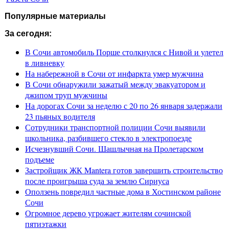
Популярные материалы
За сегодня:
В Сочи автомобиль Порше столкнулся с Нивой и улетел
в ливневку
На набережной в Сочи от инфаркта умер мужчина
В Сочи обнаружили зажатый между эвакуатором и
джипом труп мужчины
На дорогах Сочи за неделю с 20 по 26 января задержали
23 пьяных водителя
Сотрудники транспортной полиции Сочи выявили
школьника, разбившего стекло в электропоезде
Исчезнувший Сочи. Шашлычная на Пролетарском
подъеме
Застройщик ЖК Mantera готов завершить строительство
после проигрыша суда за землю Сириуса
Оползень повредил частные дома в Хостинском районе
Сочи
Огромное дерево угрожает жителям сочинской
пятиэтажки