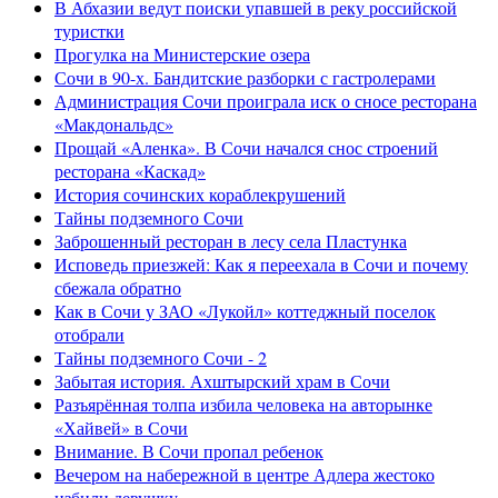
В Абхазии ведут поиски упавшей в реку российской
туристки
Прогулка на Министерские озера
Сочи в 90-х. Бандитские разборки с гастролерами
Администрация Сочи проиграла иск о сносе ресторана
«Макдональдс»
Прощай «Аленка». В Сочи начался снос строений
ресторана «Каскад»
История сочинских кораблекрушений
Тайны подземного Сочи
Заброшенный ресторан в лесу села Пластунка
Исповедь приезжей: Как я переехала в Сочи и почему
сбежала обратно
Как в Сочи у ЗАО «Лукойл» коттеджный поселок
отобрали
Тайны подземного Сочи - 2
Забытая история. Ахштырский храм в Сочи
Разъярённая толпа избила человека на авторынке
«Хайвей» в Сочи
Внимание. В Сочи пропал ребенок
Вечером на набережной в центре Адлера жестоко
избили девушку