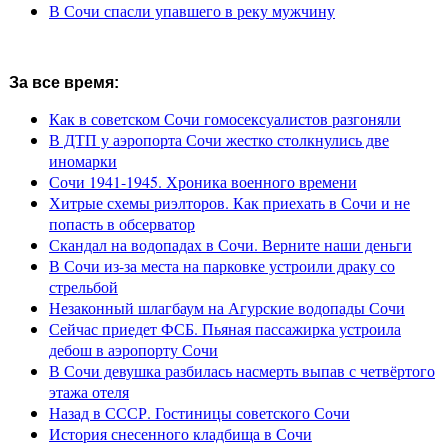
В Сочи спасли упавшего в реку мужчину
За все время:
Как в советском Сочи гомосексуалистов разгоняли
В ДТП у аэропорта Сочи жестко столкнулись две
иномарки
Сочи 1941-1945. Хроника военного времени
Хитрые схемы риэлторов. Как приехать в Сочи и не
попасть в обсерватор
Скандал на водопадах в Сочи. Верните наши деньги
В Сочи из-за места на парковке устроили драку со
стрельбой
Незаконный шлагбаум на Агурские водопады Сочи
Сейчас приедет ФСБ. Пьяная пассажирка устроила
дебош в аэропорту Сочи
В Сочи девушка разбилась насмерть выпав с четвёртого
этажа отеля
Назад в СССР. Гостиницы советского Сочи
История снесенного кладбища в Сочи