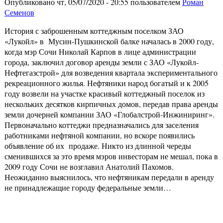
Опубликовано чт, 05/07/2020 - 20:55 пользователем
Роман
Семенов
История с заброшенным коттеджным поселком ЗАО
«Лукойл» в Мусин-Пушкинской балке началась в 2000 году,
когда мэр Сочи Николай Карпов в лице администрации
города, заключил договор аренды земли с ЗАО «Лукойл-
Нефтегазстрой» для возведения квартала экспериментального
рекреационного жилья. Нефтяники народ богатый и к 2005
году возвели на участке красивый коттеджный поселок из
нескольких десятков кирпичных домов, передав права аренды
земли дочерней компании ЗАО «Глобалстрой-Инжиниринг».
Первоначально коттеджи предназначались для заселения
работниками нефтяной компании, но вскоре появились
объявление об их продаже. Никто из длинной череды
сменившихся за это время мэров инвесторам не мешал, пока в
2009 году Сочи не возглавил Анатолий Пахомов.
Неожиданно выяснилось, что нефтяникам передали в аренду
не принадлежащие городу федеральные земли…