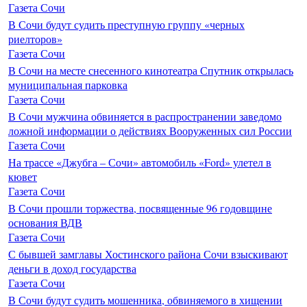
Газета Сочи
В Сочи будут судить преступную группу «черных
риелторов»
Газета Сочи
В Сочи на месте снесенного кинотеатра Спутник открылась
муниципальная парковка
Газета Сочи
В Сочи мужчина обвиняется в распространении заведомо
ложной информации о действиях Вооруженных сил России
Газета Сочи
На трассе «Джубга – Сочи» автомобиль «Ford» улетел в
кювет
Газета Сочи
В Сочи прошли торжества, посвященные 96 годовщине
основания ВДВ
Газета Сочи
С бывшей замглавы Хостинского района Сочи взыскивают
деньги в доход государства
Газета Сочи
В Сочи будут судить мошенника, обвиняемого в хищении