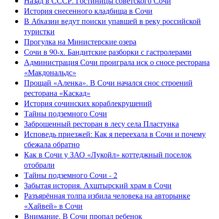
Назад в СССР. Гостиницы советского Сочи
История снесенного кладбища в Сочи
В Абхазии ведут поиски упавшей в реку российской
туристки
Прогулка на Министерские озера
Сочи в 90-х. Бандитские разборки с гастролерами
Администрация Сочи проиграла иск о сносе ресторана
«Макдональдс»
Прощай «Аленка». В Сочи начался снос строений
ресторана «Каскад»
История сочинских кораблекрушений
Тайны подземного Сочи
Заброшенный ресторан в лесу села Пластунка
Исповедь приезжей: Как я переехала в Сочи и почему
сбежала обратно
Как в Сочи у ЗАО «Лукойл» коттеджный поселок
отобрали
Тайны подземного Сочи - 2
Забытая история. Ахштырский храм в Сочи
Разъярённая толпа избила человека на авторынке
«Хайвей» в Сочи
Внимание. В Сочи пропал ребенок