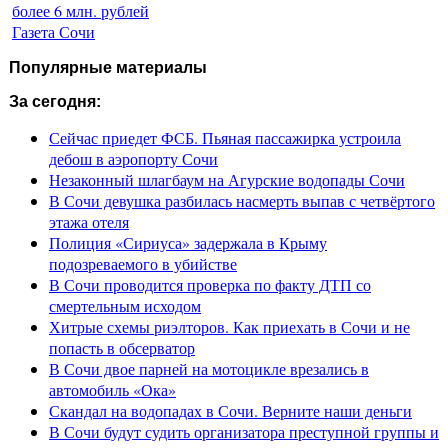
более 6 млн. рублей
Газета Сочи
Популярные материалы
За сегодня:
Сейчас приедет ФСБ. Пьяная пассажирка устроила
дебош в аэропорту Сочи
Незаконный шлагбаум на Агурские водопады Сочи
В Сочи девушка разбилась насмерть выпав с четвёртого
этажа отеля
Полиция «Сириуса» задержала в Крыму
подозреваемого в убийстве
В Сочи проводится проверка по факту ДТП со
смертельным исходом
Хитрые схемы риэлторов. Как приехать в Сочи и не
попасть в обсерватор
В Сочи двое парней на мотоцикле врезались в
автомобиль «Ока»
Скандал на водопадах в Сочи. Верните наши деньги
В Сочи будут судить организатора преступной группы и