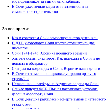
его подельников за взятки на кладбищах
В Сочи ужесточили меры ответственности за
самовольное строительство
За все время:
Как в советском Сочи гомосексуалистов разгоняли
В ДТП у аэропорта Сочи жестко столкнулись две
иномарки
Сочи 1941-1945. Хроника военного времени
Хитрые схемы риэлторов. Как приехать в Сочи и не
попасть в обсерватор
Скандал на водопадах в Сочи. Верните наши деньги
В Сочи из-за места на парковке устроили драку со
стрельбой
Незаконный шлагбаум на Агурские водопады Сочи
Сейчас приедет ФСБ. Пьяная пассажирка устроила
дебош в аэропорту Сочи
В Сочи девушка разбилась насмерть выпав с четвёртого
этажа отеля