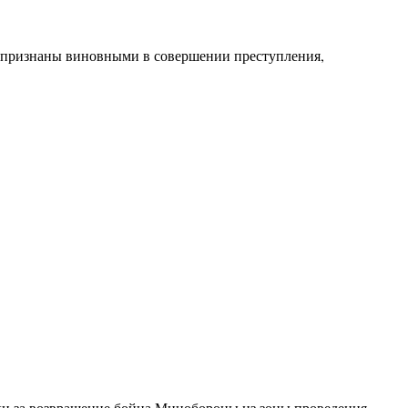
 признаны виновными в совершении преступления,
ки за возвращение бойца Минобороны из зоны проведения