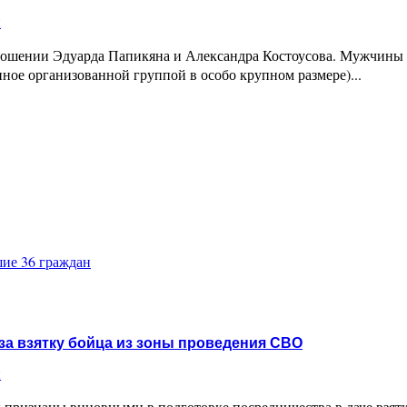
и
ношении Эдуарда Папикяна и Александра Костоусова. Мужчины
ое организованной группой в особо крупном размере)...
ие 36 граждан
за взятку бойца из зоны проведения СВО
и
признаны виновными в подготовке посредничества в даче взят