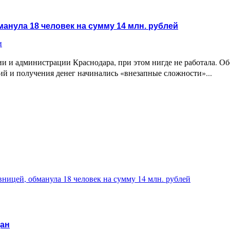
анула 18 человек на сумму 14 млн. рублей
и
ии и администрации Краснодара, при этом нигде не работала. О
ний и получения денег начинались «внезапные сложности»...
ницей, обманула 18 человек на сумму 14 млн. рублей
дан