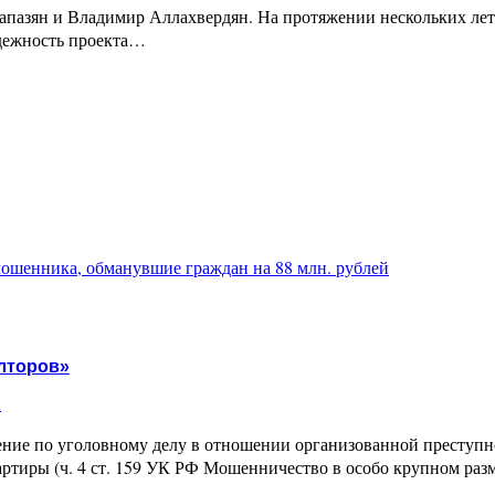
пазян и Владимир Аллахвердян. На протяжении нескольких лет 
адежность проекта…
ошенника, обманувшие граждан на 88 млн. рублей
елторов»
и
ение по уголовному делу в отношении организованной преступ
ртиры (ч. 4 ст. 159 УК РФ Мошенничество в особо крупном ра