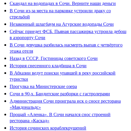
Скандал на водопадах в Сочи. Верните наши деньги
В Сочи из-за места на парковке устроили драку со
стрельбой
Незаконный шлагбаум на Агурские водопады Сочи
Сейчас приедет ФСБ. Пьяная пассажирка устроила дебош
в аэропорту Сочи
В Сочи девушка разбилась насмерть выпав с четвёртого
этажа отеля
Назад в СССР. Гостиницы советского Сочи
История снесенного кладбища в Сочи
В Абхазии ведут поиски упавшей в реку российской
туристки
Прогулка на Министерские озера
Сочи в 90-х. Бандитские разборки с гастролерами
Администрация Сочи проиграла иск о сносе ресторана
«Макдональдс»
Прощай «Аленка». В Сочи начался снос строений
ресторана «Каскад»
История сочинских кораблекрушений