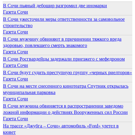
В Сочи пьяный дебошир разгромил две иномарки
Газета Сочи
В Сочи ужесточили меры ответственности за самовольное
строительство
Газета Сочи
В Сочи мужчину обвиняют в причинении тяжкого вреда
здоровью, повлекшего смерть знакомого
Газета Сочи
В Сочи Росгвардейцы задержали приезжего с мефедроном
Газета Сочи
В Сочи будут судить преступную группу «черных риелторов»
Газета Сочи
В Сочи на месте снесенного кинотеатра Спутник открылась
муниципальная парковка
Газета Сочи
В Сочи мужчина обвиняется в распространении заведомо
ложной информации о действиях Вооруженных сил России
Газета Сочи
На трассе «Джубга – Сочи» автомобиль «Ford» улетел в
кювет