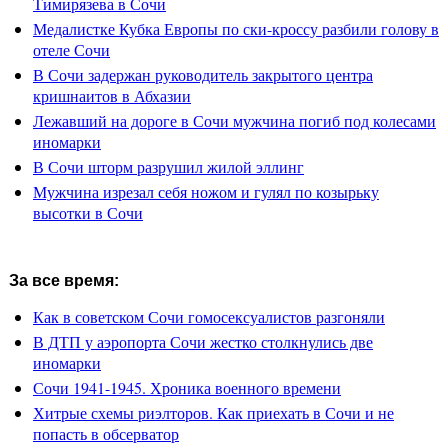
Тимирязева в Сочи
Медалистке Кубка Европы по ски-кроссу разбили голову в
отеле Сочи
В Сочи задержан руководитель закрытого центра
кришнаитов в Абхазии
Лежавший на дороге в Сочи мужчина погиб под колесами
иномарки
В Сочи шторм разрушил жилой эллинг
Мужчина изрезал себя ножом и гулял по козырьку
высотки в Сочи
За все время:
Как в советском Сочи гомосексуалистов разгоняли
В ДТП у аэропорта Сочи жестко столкнулись две
иномарки
Сочи 1941-1945. Хроника военного времени
Хитрые схемы риэлторов. Как приехать в Сочи и не
попасть в обсерватор