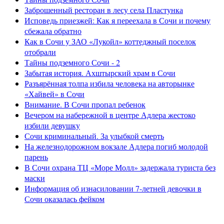
Заброшенный ресторан в лесу села Пластунка
Исповедь приезжей: Как я переехала в Сочи и почему
сбежала обратно
Как в Сочи у ЗАО «Лукойл» коттеджный поселок
отобрали
Тайны подземного Сочи - 2
Забытая история. Ахштырский храм в Сочи
Разъярённая толпа избила человека на авторынке
«Хайвей» в Сочи
Внимание. В Сочи пропал ребенок
Вечером на набережной в центре Адлера жестоко
избили девушку
Сочи криминальный. За улыбкой смерть
На железнодорожном вокзале Адлера погиб молодой
парень
В Сочи охрана ТЦ «Море Молл» задержала туриста без
маски
Информация об изнасиловании 7-летней девочки в
Сочи оказалась фейком