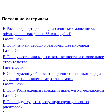
Последние материалы
В Россию депортированы два сочинских мошенника,
обманувшие граждан на 88 млн. рублей
Газета Сочи
В Сочи пьяный дебошир разгромил две иномарки
Газета Сочи
В Сочи ужесточили меры ответственности за самовольное
строительство
Газета Сочи
В Сочи мужчину обвиняют в причинении тяжкого вреда
здоровью, повлекшего смерть знакомого
Газета Сочи
В Сочи Росгвардейцы задержали приезжего с мефедроном
Газета Сочи
В Сочи будут судить преступную группу «черных
риелторов»