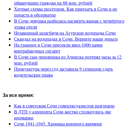
обманувшие граждан на 88 млн. рублей
Хитрые схемы риэлторов. Как приехать в Сочи и не
попасть в обсерватор
В Сочи девушка разбилась насмерть выпав с четвёртого
этажа отеля
Незаконный шлагбаум на Агурские водопады Сочи
Скандал на водопадах в Сочи. Верните наши деньги
На границе в Сочи пресекли ввоз 1000 пачек
контрабандных сигарет
В Сочи сын чиновника из Ачинска потерял часы за 12
млн. рублей
Прокуратура через суд заставила 9 сочинцев сдать
водительские права
За все время:
Как в советском Сочи гомосексуалистов разгоняли
В ДТП у аэропорта Сочи жестко столкнулись две
иномарки
Сочи 1941-1945. Хроника военного времени