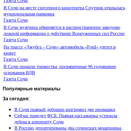
Газета Сочи
В Сочи на месте снесенного кинотеатра Спутник открылась
муниципальная парковка
Газета Сочи
В Сочи мужчина обвиняется в распространении заведомо
ложной информации о действиях Вооруженных сил России
Газета Сочи
На трассе «Джубга – Сочи» автомобиль «Ford» улетел в
кювет
Газета Сочи
В Сочи прошли торжества, посвященные 96 годовщине
основания ВДВ
Газета Сочи
Популярные материалы
За сегодня:
В Сочи пьяный дебошир разгромил две иномарки
Сейчас приедет ФСБ. Пьяная пассажирка устроила
дебош в аэропорту Сочи
В Россию депортированы два сочинских мошенника,