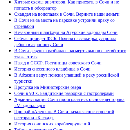
Хитрые схемы риэлторов. Как приехать в Сочи и не
попасть в обсерватор
Скандал на водопадах в Сочи. Верните наши деньги
В Сочи из-за места на парковке устроили драку со
стрельбой
Незаконный шлагбаум на Агурские водопады Сочи
Сейчас приедет ФСБ. Пьяная пассажирка устроила
дебош в аэропорту Сочи
В Сочи девушка разбилась насмерть выпав с четвёртого
этажа отеля
Назад в СССР. Гостиницы советского Сочи
История снесенного кладбища в Сочи
В Абхазии ведут поиски упавшей в реку российской
туристки
Прогулка на Министерские озера
Сочи в 90-х. Бандитские разборки с гастролерами
Администрация Сочи проиграла иск о сносе ресторана
«Макдональдс»
Прощай «Аленка». В Сочи начался снос строений
ресторана «Каскад»
История сочинских кораблекрушений
Тайны подземного Сочи