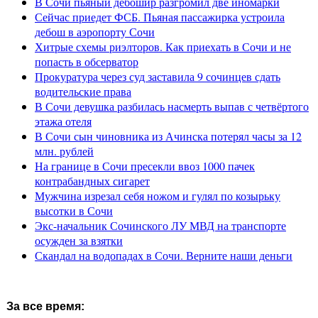
В Сочи пьяный дебошир разгромил две иномарки
Сейчас приедет ФСБ. Пьяная пассажирка устроила
дебош в аэропорту Сочи
Хитрые схемы риэлторов. Как приехать в Сочи и не
попасть в обсерватор
Прокуратура через суд заставила 9 сочинцев сдать
водительские права
В Сочи девушка разбилась насмерть выпав с четвёртого
этажа отеля
В Сочи сын чиновника из Ачинска потерял часы за 12
млн. рублей
На границе в Сочи пресекли ввоз 1000 пачек
контрабандных сигарет
Мужчина изрезал себя ножом и гулял по козырьку
высотки в Сочи
Экс-начальник Сочинского ЛУ МВД на транспорте
осужден за взятки
Скандал на водопадах в Сочи. Верните наши деньги
За все время: