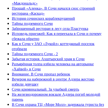
«Макдональдс»
Прощай «Аленка». В Сочи начался снос строений
ресторана «Каскад»
История сочинских кораблекрушений
Тайны подземного Сочи
Заброшенный ресторан в лесу села Пластунка
Исповедь приезжей: Как я переехала в Сочи и почему
сбежала обратно
Как в Сочи у ЗАО «Лукойл» коттеджный поселок
отобрали
Тайны подземного Сочи - 2
Забытая история. Ахштырский храм в Сочи
Разъярённая толпа избила человека на авторынке
«Хайвей» в Сочи
Внимание. В Сочи пропал ребенок
Вечером на набережной в центре Адлера жестоко
избили девушку
Сочи криминальный. За улыбкой смерть
На железнодорожном вокзале Адлера погиб молодой
парень
В Сочи охрана ТЦ «Море Молл» задержала туриста без