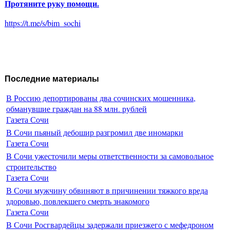
Протяните руку помощи.
https://t.me/s/bim_sochi
Последние материалы
В Россию депортированы два сочинских мошенника,
обманувшие граждан на 88 млн. рублей
Газета Сочи
В Сочи пьяный дебошир разгромил две иномарки
Газета Сочи
В Сочи ужесточили меры ответственности за самовольное
строительство
Газета Сочи
В Сочи мужчину обвиняют в причинении тяжкого вреда
здоровью, повлекшего смерть знакомого
Газета Сочи
В Сочи Росгвардейцы задержали приезжего с мефедроном