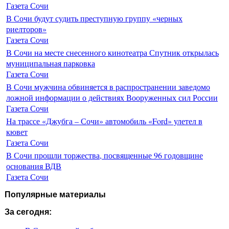
Газета Сочи
В Сочи будут судить преступную группу «черных
риелторов»
Газета Сочи
В Сочи на месте снесенного кинотеатра Спутник открылась
муниципальная парковка
Газета Сочи
В Сочи мужчина обвиняется в распространении заведомо
ложной информации о действиях Вооруженных сил России
Газета Сочи
На трассе «Джубга – Сочи» автомобиль «Ford» улетел в
кювет
Газета Сочи
В Сочи прошли торжества, посвященные 96 годовщине
основания ВДВ
Газета Сочи
Популярные материалы
За сегодня: