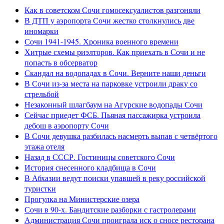
Как в советском Сочи гомосексуалистов разгоняли
В ДТП у аэропорта Сочи жестко столкнулись две
иномарки
Сочи 1941-1945. Хроника военного времени
Хитрые схемы риэлторов. Как приехать в Сочи и не
попасть в обсерватор
Скандал на водопадах в Сочи. Верните наши деньги
В Сочи из-за места на парковке устроили драку со
стрельбой
Незаконный шлагбаум на Агурские водопады Сочи
Сейчас приедет ФСБ. Пьяная пассажирка устроила
дебош в аэропорту Сочи
В Сочи девушка разбилась насмерть выпав с четвёртого
этажа отеля
Назад в СССР. Гостиницы советского Сочи
История снесенного кладбища в Сочи
В Абхазии ведут поиски упавшей в реку российской
туристки
Прогулка на Министерские озера
Сочи в 90-х. Бандитские разборки с гастролерами
Администрация Сочи проиграла иск о сносе ресторана