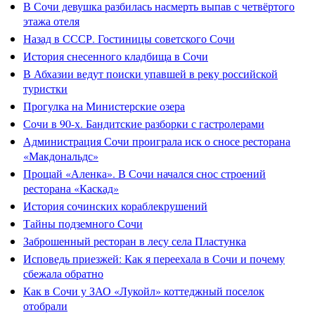
В Сочи девушка разбилась насмерть выпав с четвёртого
этажа отеля
Назад в СССР. Гостиницы советского Сочи
История снесенного кладбища в Сочи
В Абхазии ведут поиски упавшей в реку российской
туристки
Прогулка на Министерские озера
Сочи в 90-х. Бандитские разборки с гастролерами
Администрация Сочи проиграла иск о сносе ресторана
«Макдональдс»
Прощай «Аленка». В Сочи начался снос строений
ресторана «Каскад»
История сочинских кораблекрушений
Тайны подземного Сочи
Заброшенный ресторан в лесу села Пластунка
Исповедь приезжей: Как я переехала в Сочи и почему
сбежала обратно
Как в Сочи у ЗАО «Лукойл» коттеджный поселок
отобрали