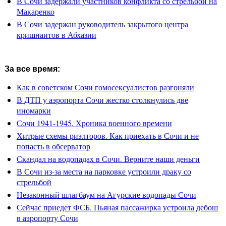
В Сочи задержали участников конфликта со стрельбой на
Макаренко
В Сочи задержан руководитель закрытого центра
кришнаитов в Абхазии
За все время:
Как в советском Сочи гомосексуалистов разгоняли
В ДТП у аэропорта Сочи жестко столкнулись две
иномарки
Сочи 1941-1945. Хроника военного времени
Хитрые схемы риэлторов. Как приехать в Сочи и не
попасть в обсерватор
Скандал на водопадах в Сочи. Верните наши деньги
В Сочи из-за места на парковке устроили драку со
стрельбой
Незаконный шлагбаум на Агурские водопады Сочи
Сейчас приедет ФСБ. Пьяная пассажирка устроила дебош
в аэропорту Сочи