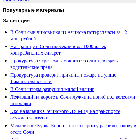
Популярные материалы
За сегодня:
В Сочи сын чиновника из Ачинска потерял часы за 12
млн. рублей
На границе в Сочи пресекли ввоз 1000 пачек
контрабандных сигарет
Прокуратура через суд заставила 9 сочинцев сдать
водительские права
Прокуратура проверит причины пожара на улице
Тимирязева в Сочи
В Сочи шторм разрушил жилой эллинг
Лежавший на дороге в Сочи мужчина погиб под колесами
иномарки
Экс-начальник Сочинского ЛУ МВД на транспорте
осужден за взятки
Медалистке Кубка Европы по ски-кроссу разбили голову в
отеле Сочи