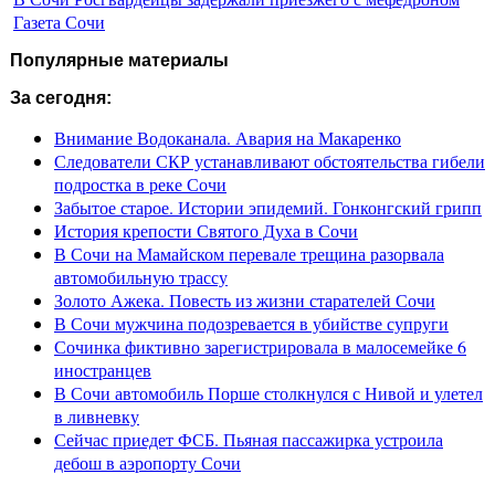
Газета Сочи
Популярные материалы
За сегодня:
Внимание Водоканала. Авария на Макаренко
Следователи СКР устанавливают обстоятельства гибели
подростка в реке Сочи
Забытое старое. Истории эпидемий. Гонконгский грипп
История крепости Святого Духа в Сочи
В Сочи на Мамайском перевале трещина разорвала
автомобильную трассу
Золото Ажека. Повесть из жизни старателей Сочи
В Сочи мужчина подозревается в убийстве супруги
Сочинка фиктивно зарегистрировала в малосемейке 6
иностранцев
В Сочи автомобиль Порше столкнулся с Нивой и улетел
в ливневку
Сейчас приедет ФСБ. Пьяная пассажирка устроила
дебош в аэропорту Сочи