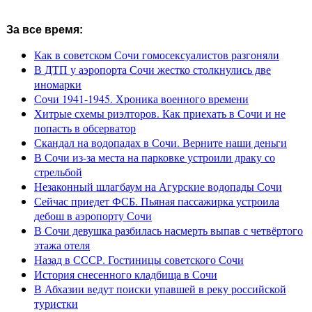
За все время:
Как в советском Сочи гомосексуалистов разгоняли
В ДТП у аэропорта Сочи жестко столкнулись две
иномарки
Сочи 1941-1945. Хроника военного времени
Хитрые схемы риэлторов. Как приехать в Сочи и не
попасть в обсерватор
Скандал на водопадах в Сочи. Верните наши деньги
В Сочи из-за места на парковке устроили драку со
стрельбой
Незаконный шлагбаум на Агурские водопады Сочи
Сейчас приедет ФСБ. Пьяная пассажирка устроила
дебош в аэропорту Сочи
В Сочи девушка разбилась насмерть выпав с четвёртого
этажа отеля
Назад в СССР. Гостиницы советского Сочи
История снесенного кладбища в Сочи
В Абхазии ведут поиски упавшей в реку российской
туристки