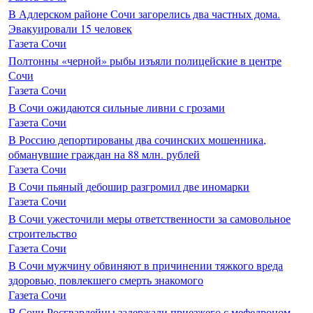
В Адлерском районе Сочи загорелись два частных дома.
Эвакуировали 15 человек
Газета Сочи
Полтонны «черной» рыбы изъяли полицейские в центре
Сочи
Газета Сочи
В Сочи ожидаются сильные ливни с грозами
Газета Сочи
В Россию депортированы два сочинских мошенника,
обманувшие граждан на 88 млн. рублей
Газета Сочи
В Сочи пьяный дебошир разгромил две иномарки
Газета Сочи
В Сочи ужесточили меры ответственности за самовольное
строительство
Газета Сочи
В Сочи мужчину обвиняют в причинении тяжкого вреда
здоровью, повлекшего смерть знакомого
Газета Сочи
В Сочи Росгвардейцы задержали приезжего с мефедроном