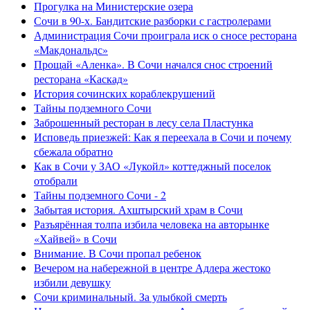
Прогулка на Министерские озера
Сочи в 90-х. Бандитские разборки с гастролерами
Администрация Сочи проиграла иск о сносе ресторана
«Макдональдс»
Прощай «Аленка». В Сочи начался снос строений
ресторана «Каскад»
История сочинских кораблекрушений
Тайны подземного Сочи
Заброшенный ресторан в лесу села Пластунка
Исповедь приезжей: Как я переехала в Сочи и почему
сбежала обратно
Как в Сочи у ЗАО «Лукойл» коттеджный поселок
отобрали
Тайны подземного Сочи - 2
Забытая история. Ахштырский храм в Сочи
Разъярённая толпа избила человека на авторынке
«Хайвей» в Сочи
Внимание. В Сочи пропал ребенок
Вечером на набережной в центре Адлера жестоко
избили девушку
Сочи криминальный. За улыбкой смерть