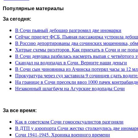
Популярные материалы
За сегодня:
В Сочи пьяный дебошир разгромил две иномарки
Сейчас приедет ФСБ. Пьяная пассажирка устроила дебош
В Россию депортированы два сочинских мошенника, обм
Хитрые схемы риэлторов. Как приехать в Сочи и не попа
В Сочи девушка разбилась насмерть выпав с четвёртого э
Скандал на водопадах в Сочи. Верните наши деньги
В Сочи сын чиновника из Ачинска потерял часы за 12 мл
Прокуратура через суд заставила 9 сочинцев сдать водите
На границе в Сочи пресекли ввоз 1000 пачек контрабанд
Незаконный шлагбаум на Агурские водопады Сочи
За все время:
Как в советском Сочи гомосексуалистов разгоняли
В ДТП у аэропорта Сочи жестко столкнулись две иномар
Сочи 1941-1945. Хроника военного времени