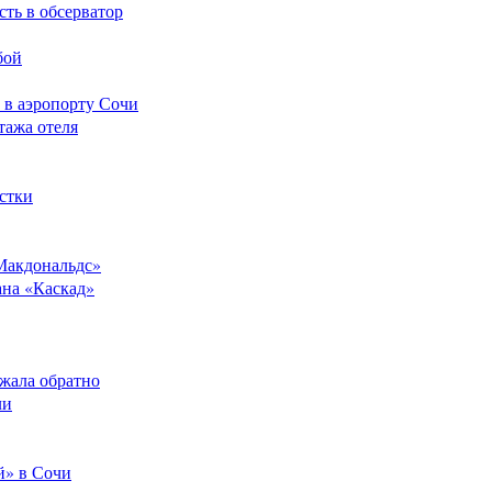
сть в обсерватор
бой
 в аэропорту Сочи
тажа отеля
стки
Макдональдс»
ана «Каскад»
ежала обратно
ли
й» в Сочи