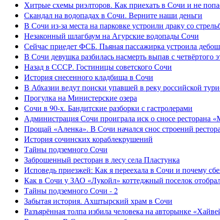
Хитрые схемы риэлторов. Как приехать в Сочи и не попа
Скандал на водопадах в Сочи. Верните наши деньги
В Сочи из-за места на парковке устроили драку со стрель
Незаконный шлагбаум на Агурские водопады Сочи
Сейчас приедет ФСБ. Пьяная пассажирка устроила дебош
В Сочи девушка разбилась насмерть выпав с четвёртого э
Назад в СССР. Гостиницы советского Сочи
История снесенного кладбища в Сочи
В Абхазии ведут поиски упавшей в реку российской тури
Прогулка на Министерские озера
Сочи в 90-х. Бандитские разборки с гастролерами
Администрация Сочи проиграла иск о сносе ресторана «
Прощай «Аленка». В Сочи начался снос строений рестор
История сочинских кораблекрушений
Тайны подземного Сочи
Заброшенный ресторан в лесу села Пластунка
Исповедь приезжей: Как я переехала в Сочи и почему сб
Как в Сочи у ЗАО «Лукойл» коттеджный поселок отобра
Тайны подземного Сочи - 2
Забытая история. Ахштырский храм в Сочи
Разъярённая толпа избила человека на авторынке «Хайве