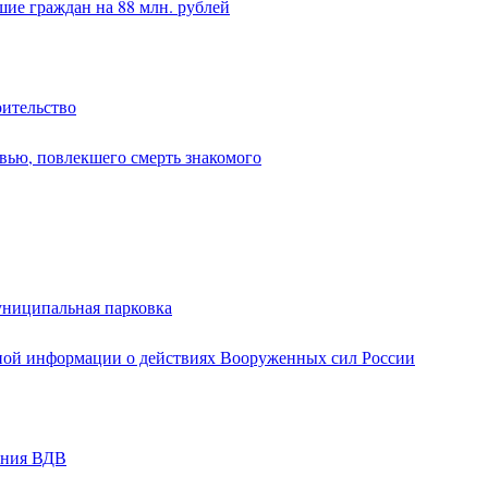
ие граждан на 88 млн. рублей
оительство
вью, повлекшего смерть знакомого
униципальная парковка
ной информации о действиях Вооруженных сил России
ания ВДВ