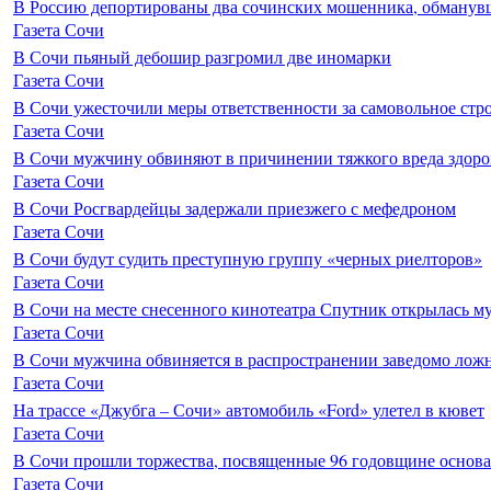
В Россию депортированы два сочинских мошенника, обманувш
Газета Сочи
В Сочи пьяный дебошир разгромил две иномарки
Газета Сочи
В Сочи ужесточили меры ответственности за самовольное стр
Газета Сочи
В Сочи мужчину обвиняют в причинении тяжкого вреда здоро
Газета Сочи
В Сочи Росгвардейцы задержали приезжего с мефедроном
Газета Сочи
В Сочи будут судить преступную группу «черных риелторов»
Газета Сочи
В Сочи на месте снесенного кинотеатра Спутник открылась м
Газета Сочи
В Сочи мужчина обвиняется в распространении заведомо лож
Газета Сочи
На трассе «Джубга – Сочи» автомобиль «Ford» улетел в кювет
Газета Сочи
В Сочи прошли торжества, посвященные 96 годовщине основ
Газета Сочи