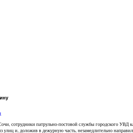
щину
и
Сочи, сотрудники патрульно-постовой службы городского УВД 
з улиц и, доложив в дежурную часть, незамедлительно направи