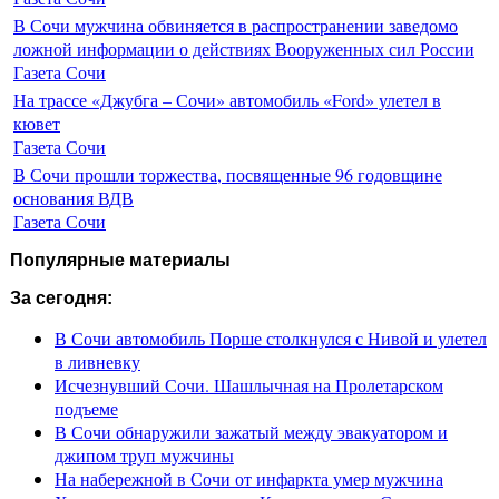
В Сочи мужчина обвиняется в распространении заведомо
ложной информации о действиях Вооруженных сил России
Газета Сочи
На трассе «Джубга – Сочи» автомобиль «Ford» улетел в
кювет
Газета Сочи
В Сочи прошли торжества, посвященные 96 годовщине
основания ВДВ
Газета Сочи
Популярные материалы
За сегодня:
В Сочи автомобиль Порше столкнулся с Нивой и улетел
в ливневку
Исчезнувший Сочи. Шашлычная на Пролетарском
подъеме
В Сочи обнаружили зажатый между эвакуатором и
джипом труп мужчины
На набережной в Сочи от инфаркта умер мужчина