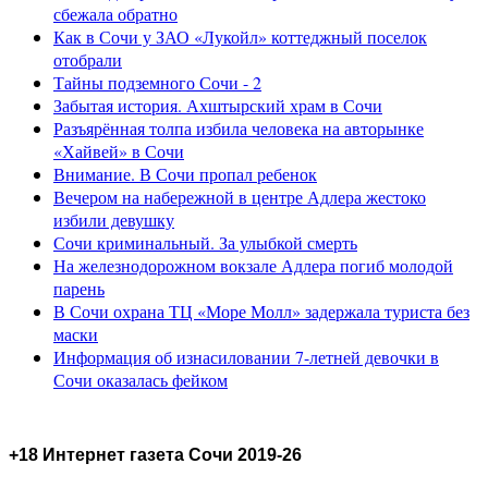
сбежала обратно
Как в Сочи у ЗАО «Лукойл» коттеджный поселок
отобрали
Тайны подземного Сочи - 2
Забытая история. Ахштырский храм в Сочи
Разъярённая толпа избила человека на авторынке
«Хайвей» в Сочи
Внимание. В Сочи пропал ребенок
Вечером на набережной в центре Адлера жестоко
избили девушку
Сочи криминальный. За улыбкой смерть
На железнодорожном вокзале Адлера погиб молодой
парень
В Сочи охрана ТЦ «Море Молл» задержала туриста без
маски
Информация об изнасиловании 7-летней девочки в
Сочи оказалась фейком
+18 Интернет газета Сочи 2019-26