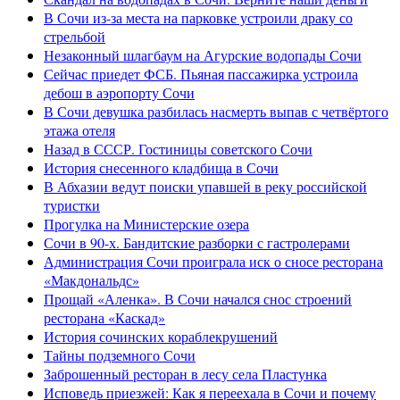
В Сочи из-за места на парковке устроили драку со
стрельбой
Незаконный шлагбаум на Агурские водопады Сочи
Сейчас приедет ФСБ. Пьяная пассажирка устроила
дебош в аэропорту Сочи
В Сочи девушка разбилась насмерть выпав с четвёртого
этажа отеля
Назад в СССР. Гостиницы советского Сочи
История снесенного кладбища в Сочи
В Абхазии ведут поиски упавшей в реку российской
туристки
Прогулка на Министерские озера
Сочи в 90-х. Бандитские разборки с гастролерами
Администрация Сочи проиграла иск о сносе ресторана
«Макдональдс»
Прощай «Аленка». В Сочи начался снос строений
ресторана «Каскад»
История сочинских кораблекрушений
Тайны подземного Сочи
Заброшенный ресторан в лесу села Пластунка
Исповедь приезжей: Как я переехала в Сочи и почему