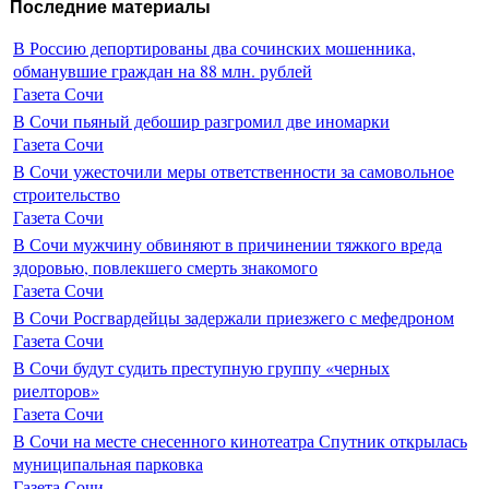
Последние материалы
В Россию депортированы два сочинских мошенника,
обманувшие граждан на 88 млн. рублей
Газета Сочи
В Сочи пьяный дебошир разгромил две иномарки
Газета Сочи
В Сочи ужесточили меры ответственности за самовольное
строительство
Газета Сочи
В Сочи мужчину обвиняют в причинении тяжкого вреда
здоровью, повлекшего смерть знакомого
Газета Сочи
В Сочи Росгвардейцы задержали приезжего с мефедроном
Газета Сочи
В Сочи будут судить преступную группу «черных
риелторов»
Газета Сочи
В Сочи на месте снесенного кинотеатра Спутник открылась
муниципальная парковка
Газета Сочи