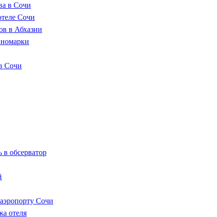
ва в Сочи
отеле Сочи
ов в Абхазии
иномарки
в Сочи
 в обсерватор
й
 аэропорту Сочи
жа отеля