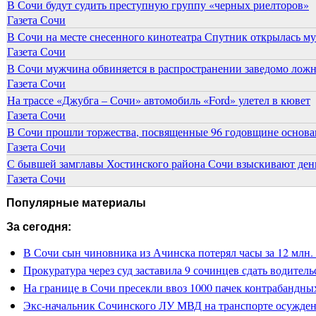
В Сочи будут судить преступную группу «черных риелторов»
Газета Сочи
В Сочи на месте снесенного кинотеатра Спутник открылась м
Газета Сочи
В Сочи мужчина обвиняется в распространении заведомо лож
Газета Сочи
На трассе «Джубга – Сочи» автомобиль «Ford» улетел в кювет
Газета Сочи
В Сочи прошли торжества, посвященные 96 годовщине основ
Газета Сочи
С бывшей замглавы Хостинского района Сочи взыскивают день
Газета Сочи
Популярные материалы
За сегодня:
В Сочи сын чиновника из Ачинска потерял часы за 12 млн.
Прокуратура через суд заставила 9 сочинцев сдать водитель
На границе в Сочи пресекли ввоз 1000 пачек контрабандны
Экс-начальник Сочинского ЛУ МВД на транспорте осужден 