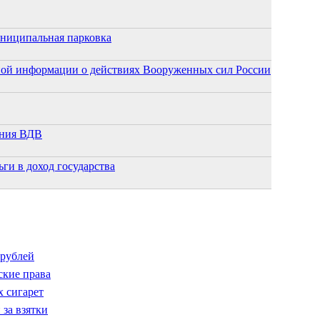
униципальная парковка
ной информации о действиях Вооруженных сил России
ания ВДВ
ги в доход государства
 рублей
ские права
х сигарет
за взятки