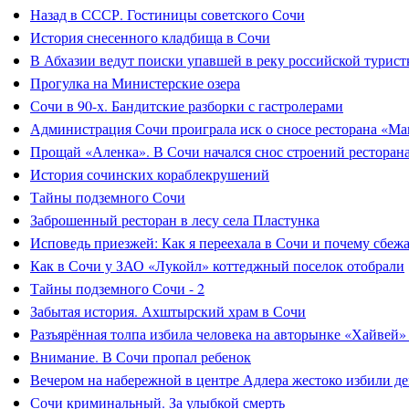
Назад в СССР. Гостиницы советского Сочи
История снесенного кладбища в Сочи
В Абхазии ведут поиски упавшей в реку российской турист
Прогулка на Министерские озера
Сочи в 90-х. Бандитские разборки с гастролерами
Администрация Сочи проиграла иск о сносе ресторана «Ма
Прощай «Аленка». В Сочи начался снос строений ресторан
История сочинских кораблекрушений
Тайны подземного Сочи
Заброшенный ресторан в лесу села Пластунка
Исповедь приезжей: Как я переехала в Сочи и почему сбеж
Как в Сочи у ЗАО «Лукойл» коттеджный поселок отобрали
Тайны подземного Сочи - 2
Забытая история. Ахштырский храм в Сочи
Разъярённая толпа избила человека на авторынке «Хайвей»
Внимание. В Сочи пропал ребенок
Вечером на набережной в центре Адлера жестоко избили д
Сочи криминальный. За улыбкой смерть