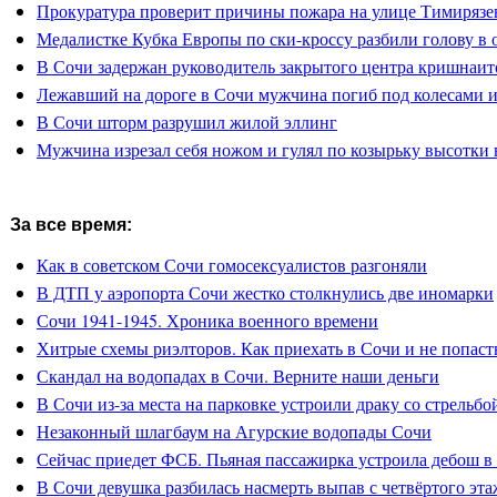
Прокуратура проверит причины пожара на улице Тимирязе
Медалистке Кубка Европы по ски-кроссу разбили голову в 
В Сочи задержан руководитель закрытого центра кришнаит
Лежавший на дороге в Сочи мужчина погиб под колесами 
В Сочи шторм разрушил жилой эллинг
Мужчина изрезал себя ножом и гулял по козырьку высотки 
За все время:
Как в советском Сочи гомосексуалистов разгоняли
В ДТП у аэропорта Сочи жестко столкнулись две иномарки
Сочи 1941-1945. Хроника военного времени
Хитрые схемы риэлторов. Как приехать в Сочи и не попасть
Скандал на водопадах в Сочи. Верните наши деньги
В Сочи из-за места на парковке устроили драку со стрельбо
Незаконный шлагбаум на Агурские водопады Сочи
Сейчас приедет ФСБ. Пьяная пассажирка устроила дебош в
В Сочи девушка разбилась насмерть выпав с четвёртого эта