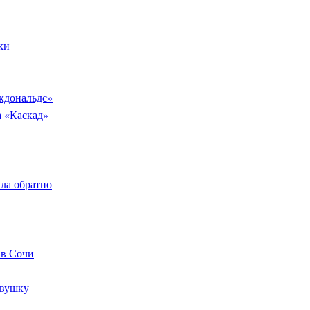
ки
кдональдс»
а «Каскад»
ала обратно
 в Сочи
евушку