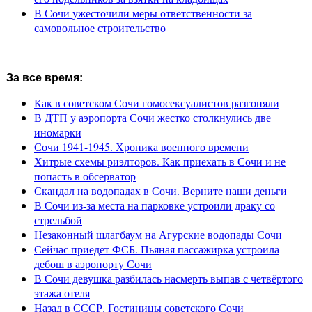
В Сочи ужесточили меры ответственности за
самовольное строительство
За все время:
Как в советском Сочи гомосексуалистов разгоняли
В ДТП у аэропорта Сочи жестко столкнулись две
иномарки
Сочи 1941-1945. Хроника военного времени
Хитрые схемы риэлторов. Как приехать в Сочи и не
попасть в обсерватор
Скандал на водопадах в Сочи. Верните наши деньги
В Сочи из-за места на парковке устроили драку со
стрельбой
Незаконный шлагбаум на Агурские водопады Сочи
Сейчас приедет ФСБ. Пьяная пассажирка устроила
дебош в аэропорту Сочи
В Сочи девушка разбилась насмерть выпав с четвёртого
этажа отеля
Назад в СССР. Гостиницы советского Сочи