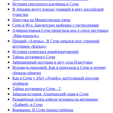
История снесенного кладбища в Сочи
В Абхазии ведут поиски упавшей в реку российской
туристки
Прогулка на Министерские озера
Сочи в 90-х. Бандитские разборки с гастролерами
Администрация Сочи проиграла иск о сносе ресторана
«Макдональдс»
Прощай «Аленка». В Сочи начался снос строений
ресторана «Каскад»
История сочинских кораблекрушений
Тайны подземного Сочи
Заброшенный ресторан в лесу села Пластунка
Исповедь приезжей: Как я переехала в Сочи и почему
сбежала обратно
Как в Сочи у ЗАО «Лукойл» коттеджный поселок
отобрали
Тайны подземного Сочи - 2
Забытая история. Ахштырский храм в Сочи
Разъярённая толпа избила человека на авторынке
«Хайвей» в Сочи
Внимание. В Сочи пропал ребенок