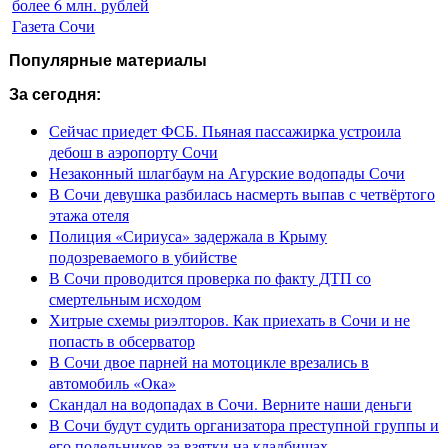
более 6 млн. рублей
Газета Сочи
Популярные материалы
За сегодня:
Сейчас приедет ФСБ. Пьяная пассажирка устроила
дебош в аэропорту Сочи
Незаконный шлагбаум на Агурские водопады Сочи
В Сочи девушка разбилась насмерть выпав с четвёртого
этажа отеля
Полиция «Сириуса» задержала в Крыму
подозреваемого в убийстве
В Сочи проводится проверка по факту ДТП со
смертельным исходом
Хитрые схемы риэлторов. Как приехать в Сочи и не
попасть в обсерватор
В Сочи двое парней на мотоцикле врезались в
автомобиль «Ока»
Скандал на водопадах в Сочи. Верните наши деньги
В Сочи будут судить организатора преступной группы и
его подельников за взятки на кладбищах