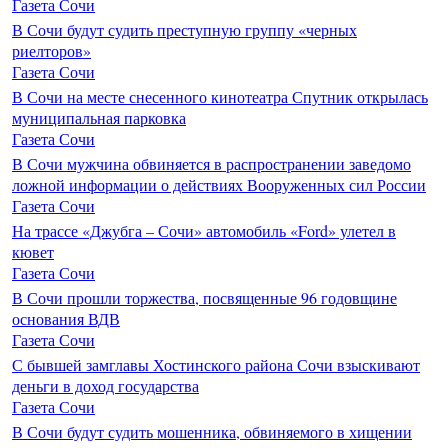
Газета Сочи
В Сочи будут судить преступную группу «черных
риелторов»
Газета Сочи
В Сочи на месте снесенного кинотеатра Спутник открылась
муниципальная парковка
Газета Сочи
В Сочи мужчина обвиняется в распространении заведомо
ложной информации о действиях Вооруженных сил России
Газета Сочи
На трассе «Джубга – Сочи» автомобиль «Ford» улетел в
кювет
Газета Сочи
В Сочи прошли торжества, посвященные 96 годовщине
основания ВДВ
Газета Сочи
С бывшей замглавы Хостинского района Сочи взыскивают
деньги в доход государства
Газета Сочи
В Сочи будут судить мошенника, обвиняемого в хищении