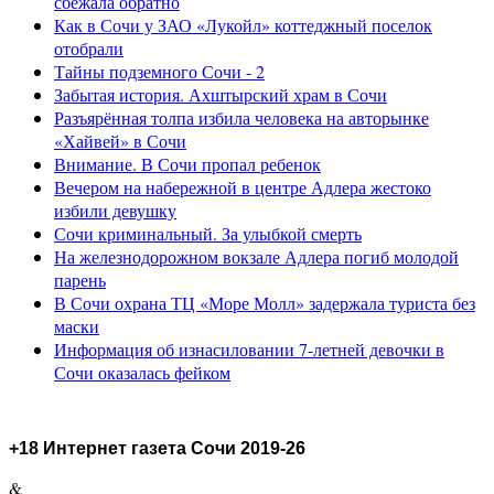
сбежала обратно
Как в Сочи у ЗАО «Лукойл» коттеджный поселок
отобрали
Тайны подземного Сочи - 2
Забытая история. Ахштырский храм в Сочи
Разъярённая толпа избила человека на авторынке
«Хайвей» в Сочи
Внимание. В Сочи пропал ребенок
Вечером на набережной в центре Адлера жестоко
избили девушку
Сочи криминальный. За улыбкой смерть
На железнодорожном вокзале Адлера погиб молодой
парень
В Сочи охрана ТЦ «Море Молл» задержала туриста без
маски
Информация об изнасиловании 7-летней девочки в
Сочи оказалась фейком
+18 Интернет газета Сочи 2019-26
&