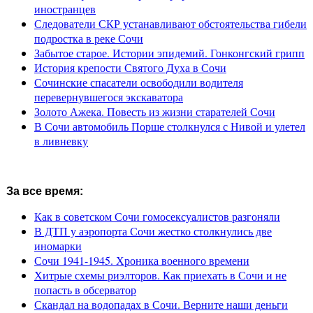
иностранцев
Следователи СКР устанавливают обстоятельства гибели
подростка в реке Сочи
Забытое старое. Истории эпидемий. Гонконгский грипп
История крепости Святого Духа в Сочи
Сочинские спасатели освободили водителя
перевернувшегося экскаватора
Золото Ажека. Повесть из жизни старателей Сочи
В Сочи автомобиль Порше столкнулся с Нивой и улетел
в ливневку
За все время:
Как в советском Сочи гомосексуалистов разгоняли
В ДТП у аэропорта Сочи жестко столкнулись две
иномарки
Сочи 1941-1945. Хроника военного времени
Хитрые схемы риэлторов. Как приехать в Сочи и не
попасть в обсерватор
Скандал на водопадах в Сочи. Верните наши деньги