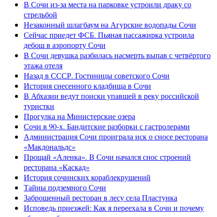
В Сочи из-за места на парковке устроили драку со
стрельбой
Незаконный шлагбаум на Агурские водопады Сочи
Сейчас приедет ФСБ. Пьяная пассажирка устроила
дебош в аэропорту Сочи
В Сочи девушка разбилась насмерть выпав с четвёртого
этажа отеля
Назад в СССР. Гостиницы советского Сочи
История снесенного кладбища в Сочи
В Абхазии ведут поиски упавшей в реку российской
туристки
Прогулка на Министерские озера
Сочи в 90-х. Бандитские разборки с гастролерами
Администрация Сочи проиграла иск о сносе ресторана
«Макдональдс»
Прощай «Аленка». В Сочи начался снос строений
ресторана «Каскад»
История сочинских кораблекрушений
Тайны подземного Сочи
Заброшенный ресторан в лесу села Пластунка
Исповедь приезжей: Как я переехала в Сочи и почему