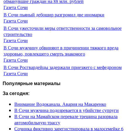
обманувшие граждан на 88 млн. рублей
Газета Сочи
В Сочи пьяный дебошир разгромил две иномарки
Газета Сочи
В Сочи ужесточили меры ответственности за самовольное
строительство
Газета Сочи
В Сочи мужчину обвиняют в причинении тяжкого вреда
здоровью, повлекшего смерть знакомого
Газета Сочи
В Сочи Росгвардейцы задержали приезжего с мефедроном
Газета Сочи
Популярные материалы
За сегодня:
Внимание Водоканала. Авария на Макаренко
В Сочи мужчина подозревается в убийстве супруги
В Сочи на Мамайском перевале трещина разорвала
автомобильную трассу
Сочинка фиктивно зарегистрировала в малосемейке 6