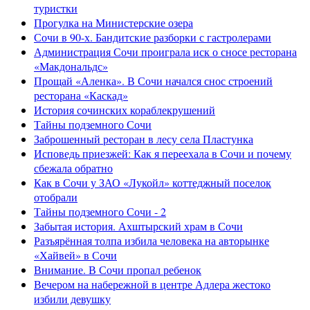
туристки
Прогулка на Министерские озера
Сочи в 90-х. Бандитские разборки с гастролерами
Администрация Сочи проиграла иск о сносе ресторана
«Макдональдс»
Прощай «Аленка». В Сочи начался снос строений
ресторана «Каскад»
История сочинских кораблекрушений
Тайны подземного Сочи
Заброшенный ресторан в лесу села Пластунка
Исповедь приезжей: Как я переехала в Сочи и почему
сбежала обратно
Как в Сочи у ЗАО «Лукойл» коттеджный поселок
отобрали
Тайны подземного Сочи - 2
Забытая история. Ахштырский храм в Сочи
Разъярённая толпа избила человека на авторынке
«Хайвей» в Сочи
Внимание. В Сочи пропал ребенок
Вечером на набережной в центре Адлера жестоко
избили девушку