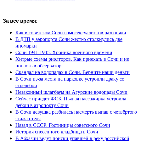
За все время:
Как в советском Сочи гомосексуалистов разгоняли
В ДТП у аэропорта Сочи жестко столкнулись две
иномарки
Сочи 1941-1945. Хроника военного времени
Хитрые схемы риэлторов. Как приехать в Сочи и не
попасть в обсерватор
Скандал на водопадах в Сочи. Верните наши деньги
В Сочи из-за места на парковке устроили драку со
стрельбой
Незаконный шлагбаум на Агурские водопады Сочи
Сейчас приедет ФСБ. Пьяная пассажирка устроила
дебош в аэропорту Сочи
В Сочи девушка разбилась насмерть выпав с четвёртого
этажа отеля
Назад в СССР. Гостиницы советского Сочи
История снесенного кладбища в Сочи
В Абхазии ведут поиски упавшей в реку российской