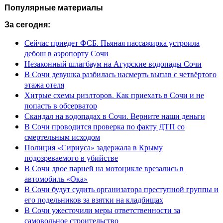
Популярные материалы
За сегодня:
Сейчас приедет ФСБ. Пьяная пассажирка устроила
дебош в аэропорту Сочи
Незаконный шлагбаум на Агурские водопады Сочи
В Сочи девушка разбилась насмерть выпав с четвёртого
этажа отеля
Хитрые схемы риэлторов. Как приехать в Сочи и не
попасть в обсерватор
Скандал на водопадах в Сочи. Верните наши деньги
В Сочи проводится проверка по факту ДТП со
смертельным исходом
Полиция «Сириуса» задержала в Крыму
подозреваемого в убийстве
В Сочи двое парней на мотоцикле врезались в
автомобиль «Ока»
В Сочи будут судить организатора преступной группы и
его подельников за взятки на кладбищах
В Сочи ужесточили меры ответственности за
самовольное строительство