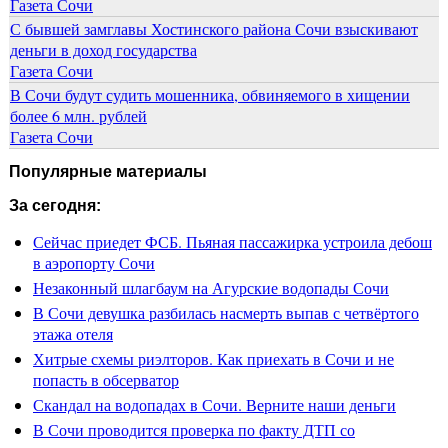
Газета Сочи
С бывшей замглавы Хостинского района Сочи взыскивают
деньги в доход государства
Газета Сочи
В Сочи будут судить мошенника, обвиняемого в хищении
более 6 млн. рублей
Газета Сочи
Популярные материалы
За сегодня:
Сейчас приедет ФСБ. Пьяная пассажирка устроила дебош
в аэропорту Сочи
Незаконный шлагбаум на Агурские водопады Сочи
В Сочи девушка разбилась насмерть выпав с четвёртого
этажа отеля
Хитрые схемы риэлторов. Как приехать в Сочи и не
попасть в обсерватор
Скандал на водопадах в Сочи. Верните наши деньги
В Сочи проводится проверка по факту ДТП со