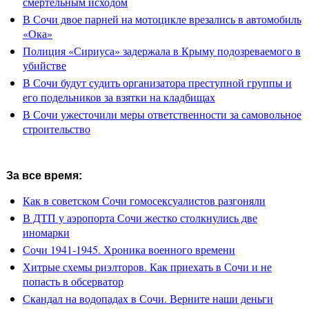
смертельным исходом
В Сочи двое парней на мотоцикле врезались в автомобиль
«Ока»
Полиция «Сириуса» задержала в Крыму подозреваемого в
убийстве
В Сочи будут судить организатора преступной группы и
его подельников за взятки на кладбищах
В Сочи ужесточили меры ответственности за самовольное
строительство
За все время:
Как в советском Сочи гомосексуалистов разгоняли
В ДТП у аэропорта Сочи жестко столкнулись две
иномарки
Сочи 1941-1945. Хроника военного времени
Хитрые схемы риэлторов. Как приехать в Сочи и не
попасть в обсерватор
Скандал на водопадах в Сочи. Верните наши деньги