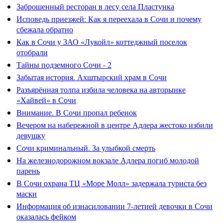
Заброшенный ресторан в лесу села Пластунка
Исповедь приезжей: Как я переехала в Сочи и почему
сбежала обратно
Как в Сочи у ЗАО «Лукойл» коттеджный поселок
отобрали
Тайны подземного Сочи - 2
Забытая история. Ахштырский храм в Сочи
Разъярённая толпа избила человека на авторынке
«Хайвей» в Сочи
Внимание. В Сочи пропал ребенок
Вечером на набережной в центре Адлера жестоко избили
девушку
Сочи криминальный. За улыбкой смерть
На железнодорожном вокзале Адлера погиб молодой
парень
В Сочи охрана ТЦ «Море Молл» задержала туриста без
маски
Информация об изнасиловании 7-летней девочки в Сочи
оказалась фейком