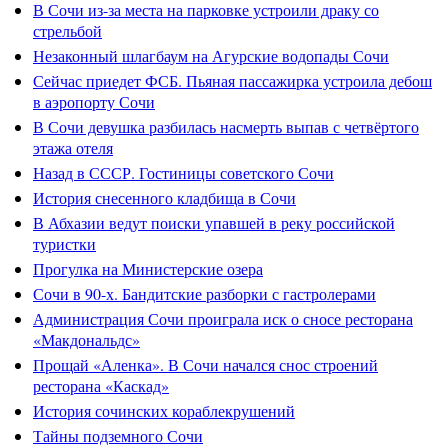
В Сочи из-за места на парковке устроили драку со
стрельбой
Незаконный шлагбаум на Агурские водопады Сочи
Сейчас приедет ФСБ. Пьяная пассажирка устроила дебош
в аэропорту Сочи
В Сочи девушка разбилась насмерть выпав с четвёртого
этажа отеля
Назад в СССР. Гостиницы советского Сочи
История снесенного кладбища в Сочи
В Абхазии ведут поиски упавшей в реку российской
туристки
Прогулка на Министерские озера
Сочи в 90-х. Бандитские разборки с гастролерами
Администрация Сочи проиграла иск о сносе ресторана
«Макдональдс»
Прощай «Аленка». В Сочи начался снос строений
ресторана «Каскад»
История сочинских кораблекрушений
Тайны подземного Сочи