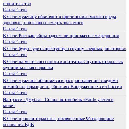
строительство
Газета Сочи
В Сочи мужчину обвиняют в причинении тяжкого вреда
здоровью, повлекшего смерть знакомого
Газета Сочи
В Сочи Росгвардейцы задержали приезжего с мефедроном
Газета Сочи
В Сочи будут судить преступную группу «черных риелторов»
Газета Сочи
В Сочи на месте снесенного кинотеатра Спутник открылась
муниципальная парковка
Газета Сочи
В Сочи мужчина обвиняется в распространении заведомо
ложной информации о действиях Вооруженных сил России
Газета Сочи
На трассе «Джубга – Сочи» автомобиль «Ford» улетел в
кювет
Газета Сочи
В Сочи прошли торжества, посвященные 96 годовщине
основания ВДВ