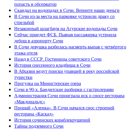
попасть в обсерватор
Скандал на водопадах в Сочи. Верните наши деньги
В Сочи из-за места на парковке устроили драку со
стрельбой
Незаконный шлагбаум на Агурские водопады Сочи
Сейчас приедет ФСБ. Пьяная пассажирка устроила
дебош в аэропорту Сочи
В Сочи девушка разбилась насмерть выпав с четвёртого
этажа отеля
Назад в СССР. Гостиницы советского Сочи
История снесенного кладбища в Сочи
В Абхазии ведут поиски упавшей в реку российской
туристки
Прогулка на Министерские озера
Сочи в 90-х. Бандитские разборки с гастролерами
Администрация Сочи проиграла иск о сносе ресторана
«Макдональдс»
Прощай «Аленка». В Сочи начался снос строений
ресторана «Каскад»
История сочинских кораблекрушений
Тайны подземного Сочи