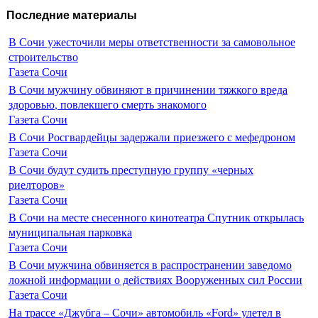
Последние материалы
В Сочи ужесточили меры ответственности за самовольное
строительство
Газета Сочи
В Сочи мужчину обвиняют в причинении тяжкого вреда
здоровью, повлекшего смерть знакомого
Газета Сочи
В Сочи Росгвардейцы задержали приезжего с мефедроном
Газета Сочи
В Сочи будут судить преступную группу «черных
риелторов»
Газета Сочи
В Сочи на месте снесенного кинотеатра Спутник открылась
муниципальная парковка
Газета Сочи
В Сочи мужчина обвиняется в распространении заведомо
ложной информации о действиях Вооруженных сил России
Газета Сочи
На трассе «Джубга – Сочи» автомобиль «Ford» улетел в