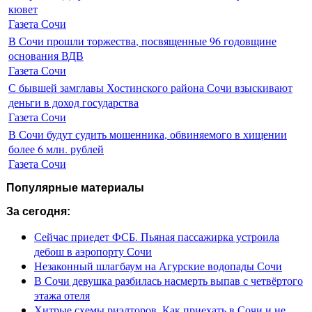
кювет
Газета Сочи
В Сочи прошли торжества, посвященные 96 годовщине
основания ВДВ
Газета Сочи
С бывшей замглавы Хостинского района Сочи взыскивают
деньги в доход государства
Газета Сочи
В Сочи будут судить мошенника, обвиняемого в хищении
более 6 млн. рублей
Газета Сочи
Популярные материалы
За сегодня:
Сейчас приедет ФСБ. Пьяная пассажирка устроила
дебош в аэропорту Сочи
Незаконный шлагбаум на Агурские водопады Сочи
В Сочи девушка разбилась насмерть выпав с четвёртого
этажа отеля
Хитрые схемы риэлторов. Как приехать в Сочи и не