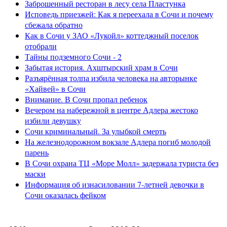
Заброшенный ресторан в лесу села Пластунка
Исповедь приезжей: Как я переехала в Сочи и почему
сбежала обратно
Как в Сочи у ЗАО «Лукойл» коттеджный поселок
отобрали
Тайны подземного Сочи - 2
Забытая история. Ахштырский храм в Сочи
Разъярённая толпа избила человека на авторынке
«Хайвей» в Сочи
Внимание. В Сочи пропал ребенок
Вечером на набережной в центре Адлера жестоко
избили девушку
Сочи криминальный. За улыбкой смерть
На железнодорожном вокзале Адлера погиб молодой
парень
В Сочи охрана ТЦ «Море Молл» задержала туриста без
маски
Информация об изнасиловании 7-летней девочки в
Сочи оказалась фейком