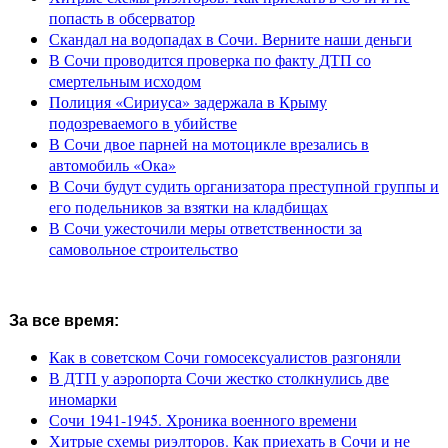
попасть в обсерватор
Скандал на водопадах в Сочи. Верните наши деньги
В Сочи проводится проверка по факту ДТП со
смертельным исходом
Полиция «Сириуса» задержала в Крыму
подозреваемого в убийстве
В Сочи двое парней на мотоцикле врезались в
автомобиль «Ока»
В Сочи будут судить организатора преступной группы и
его подельников за взятки на кладбищах
В Сочи ужесточили меры ответственности за
самовольное строительство
За все время:
Как в советском Сочи гомосексуалистов разгоняли
В ДТП у аэропорта Сочи жестко столкнулись две
иномарки
Сочи 1941-1945. Хроника военного времени
Хитрые схемы риэлторов. Как приехать в Сочи и не