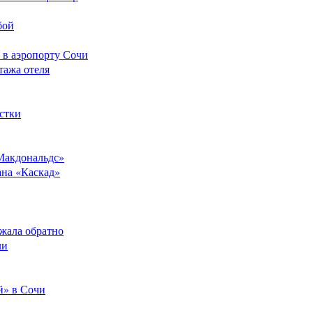
бой
 в аэропорту Сочи
тажа отеля
стки
Макдональдс»
ана «Каскад»
ежала обратно
ли
й» в Сочи