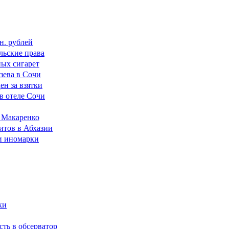
н. рублей
льские права
ных сигарет
зева в Сочи
н за взятки
в отеле Сочи
а Макаренко
итов в Абхазии
и иномарки
ки
сть в обсерватор