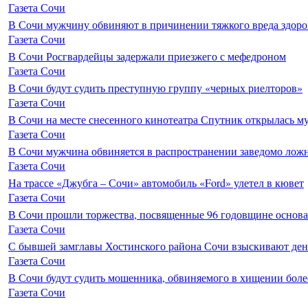
Газета Сочи
В Сочи мужчину обвиняют в причинении тяжкого вреда здоро
Газета Сочи
В Сочи Росгвардейцы задержали приезжего с мефедроном
Газета Сочи
В Сочи будут судить преступную группу «черных риелторов»
Газета Сочи
В Сочи на месте снесенного кинотеатра Спутник открылась м
Газета Сочи
В Сочи мужчина обвиняется в распространении заведомо лож
Газета Сочи
На трассе «Джубга – Сочи» автомобиль «Ford» улетел в кювет
Газета Сочи
В Сочи прошли торжества, посвященные 96 годовщине основ
Газета Сочи
С бывшей замглавы Хостинского района Сочи взыскивают день
Газета Сочи
В Сочи будут судить мошенника, обвиняемого в хищении более
Газета Сочи