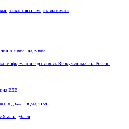
вью, повлекшего смерть знакомого
униципальная парковка
ной информации о действиях Вооруженных сил России
ания ВДВ
ги в доход государства
 6 млн. рублей