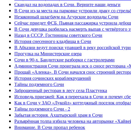
Скандал на водопадах в Сочи. Верните наши деньги
В Сочи из-за места на парковке устроили драку со стрель
Незаконный шлагбаум на Агурские водопады Сочи
Сейчас приедет ФСБ. Пьяная пассажирка устроила дебош
В Сочи девушка разбилась насмерть выпав с четвёртого э
Назад в СССР. Гостиницы советского Сочи
История снесенного кладбища в Сочи
В Абхазии ведут поиски упавшей в реку российской тури
Прогулка на Министерские озера
Сочи в 90-х. Бандитские разборки с гастролерами
Администрация Сочи проиграла иск о сносе ресторана «
Прощай «Аленка». В Сочи начался снос строений рестор
История сочинских кораблекрушений
Тайны подземного Сочи
Заброшенный ресторан в лесу села Пластунка
Исповедь приезжей: Как я переехала в Сочи и почему сб
Как в Сочи у ЗАО «Лукойл» коттеджный поселок отобра
Тайны подземного Сочи - 2
Забытая история. Ахштырский храм в Сочи
Разъярённая толпа избила человека на авторынке «Хайве
Внимание. В Сочи пропал ребенок