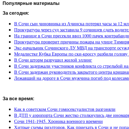
Популярные материалы
За сегодня:
В Сочи сын чиновника из Ачинска потерял часы за 12 мл
Прокуратура через суд заставила 9 сочинцев сдать водите
На границе в Сочи пресекли ввоз 1000 пачек контрабанд
Прокуратура проверит причины пожара на улице Тимиря
Экс-начальник Сочинского ЛУ МВД на транспорте осужде
Медалистке Кубка Европы по ски-кроссу разбили голову 
В Сочи шторм разрушил жилой эллинг
В Сочи задержали участников конфликта со стрельбой н
В Сочи задержан руководитель закрытого центра кришна
Лежавший на дороге в Сочи мужчина погиб под колесам
За все время:
Как в советском Сочи гомосексуалистов разгоняли
В ДТП у аэропорта Сочи жестко столкнулись две иномар
Сочи 1941-1945. Хроника военного времени
Хитрые схемы риэлторов. Как приехать в Сочи и не попа