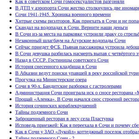
Как в советском Сочи гомосексуалистов разгоняли
В ДТП у аэропорта Сочи жестко столкнулись две иномар
Сочи 1941-1945. Хроника военного времени
Хитрые схемы риэлторов. Как приехать в Сочи и не попа
Скандал на водопадах в Сочи. Верните наши деньги
В Сочи из-за места на парковке устроили драку со стрель
Незаконный шлагбаум на Агурские водопады Сочи
Сейчас приедет ФСБ. Пьяная пассажирка устроила дебош
В Сочи девушка разбилась насмерть выпав с четвёртого э
Назад в СССР. Гостиницы советского Сочи
История снесенного кладбища в Сочи
В Абхазии ведут поиски упавшей в реку российской тури
Прогулка на Министерские озера
Сочи в 90-х. Бандитские разборки с гастролерами
Администрация Сочи проиграла иск о сносе ресторана «
Прощай «Аленка». В Сочи начался снос строений рестор
История сочинских кораблекрушений
Тайны подземного Сочи
Заброшенный ресторан в лесу села Пластунка
Исповедь приезжей: Как я переехала в Сочи и почему сб
Как в Сочи у ЗАО «Лукойл» коттеджный поселок отобра
Тайны подземного Сочи - 2