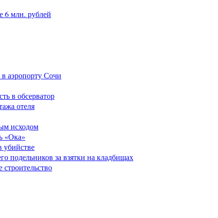
 6 млн. рублей
 в аэропорту Сочи
сть в обсерватор
тажа отеля
ным исходом
ь «Ока»
в убийстве
его подельников за взятки на кладбищах
е строительство