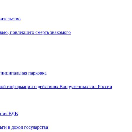
оительство
вью, повлекшего смерть знакомого
униципальная парковка
ной информации о действиях Вооруженных сил России
ания ВДВ
ги в доход государства