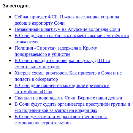
За сегодня:
Сейчас приедет ФСБ. Пьяная пассажирка устроила
дебош в аэропорту Сочи
Незаконный шлагбаум на Агурские водопады Сочи
В Сочи девушка разбилась насмерть выпав с четвёртого
этажа отеля
Полиция «Сириуса» задержала в Крыму
подозреваемого в убийстве
В Сочи проводится проверка по факту ДТП со
смертельным исходом
Хитрые схемы риэлторов. Как приехать в Сочи и не
попасть в обсерватор
В Сочи двое парней на мотоцикле врезались в
автомобиль «Ока»
Скандал на водопадах в Сочи. Верните наши деньги
В Сочи будут судить организатора преступной группы и
его подельников за взятки на кладбищах
В Сочи ужесточили меры ответственности за
самовольное строительство