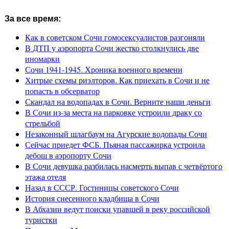
За все время:
Как в советском Сочи гомосексуалистов разгоняли
В ДТП у аэропорта Сочи жестко столкнулись две
иномарки
Сочи 1941-1945. Хроника военного времени
Хитрые схемы риэлторов. Как приехать в Сочи и не
попасть в обсерватор
Скандал на водопадах в Сочи. Верните наши деньги
В Сочи из-за места на парковке устроили драку со
стрельбой
Незаконный шлагбаум на Агурские водопады Сочи
Сейчас приедет ФСБ. Пьяная пассажирка устроила
дебош в аэропорту Сочи
В Сочи девушка разбилась насмерть выпав с четвёртого
этажа отеля
Назад в СССР. Гостиницы советского Сочи
История снесенного кладбища в Сочи
В Абхазии ведут поиски упавшей в реку российской
туристки