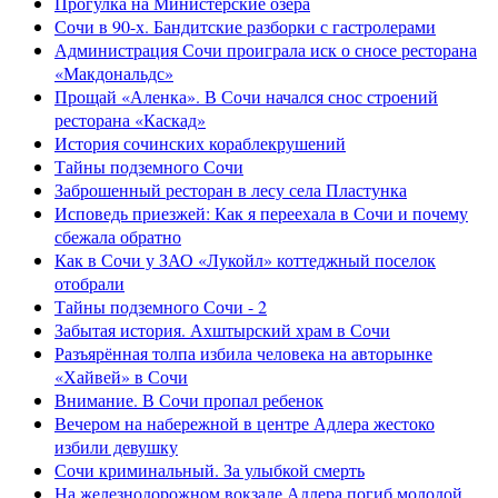
Прогулка на Министерские озера
Сочи в 90-х. Бандитские разборки с гастролерами
Администрация Сочи проиграла иск о сносе ресторана
«Макдональдс»
Прощай «Аленка». В Сочи начался снос строений
ресторана «Каскад»
История сочинских кораблекрушений
Тайны подземного Сочи
Заброшенный ресторан в лесу села Пластунка
Исповедь приезжей: Как я переехала в Сочи и почему
сбежала обратно
Как в Сочи у ЗАО «Лукойл» коттеджный поселок
отобрали
Тайны подземного Сочи - 2
Забытая история. Ахштырский храм в Сочи
Разъярённая толпа избила человека на авторынке
«Хайвей» в Сочи
Внимание. В Сочи пропал ребенок
Вечером на набережной в центре Адлера жестоко
избили девушку
Сочи криминальный. За улыбкой смерть
На железнодорожном вокзале Адлера погиб молодой