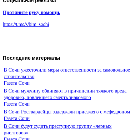
Социальная реклама
Протяните руку помощи.
https://t.me/s/bim_sochi
Последние материалы
В Сочи ужесточили меры ответственности за самовольное
строительство
Газета Сочи
В Сочи мужчину обвиняют в причинении тяжкого вреда
здоровью, повлекшего смерть знакомого
Газета Сочи
В Сочи Росгвардейцы задержали приезжего с мефедроном
Газета Сочи
В Сочи будут судить преступную группу «черных
риелторов»
Газета Сочи