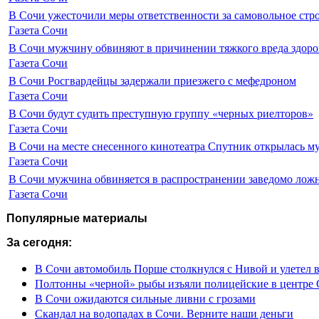
В Сочи ужесточили меры ответственности за самовольное стр
Газета Сочи
В Сочи мужчину обвиняют в причинении тяжкого вреда здоро
Газета Сочи
В Сочи Росгвардейцы задержали приезжего с мефедроном
Газета Сочи
В Сочи будут судить преступную группу «черных риелторов»
Газета Сочи
В Сочи на месте снесенного кинотеатра Спутник открылась м
Газета Сочи
В Сочи мужчина обвиняется в распространении заведомо лож
Газета Сочи
Популярные материалы
За сегодня:
В Сочи автомобиль Порше столкнулся с Нивой и улетел 
Полтонны «черной» рыбы изъяли полицейские в центре
В Сочи ожидаются сильные ливни с грозами
Скандал на водопадах в Сочи. Верните наши деньги