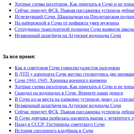
Хитрые схемы риэлторов. Как приехать в Сочи и не попа
Сейчас приедет ФСБ. Пьяная пассажирка устроила дебош
Исчезнувший Сочи. Шашлычная на Пролетарском подъе
На набережной в Сочи от инфаркта умер мужчина
Сотрудники транспортной полиции Сочи выявили школьн
Незаконный шлагбаум на Агурские водопады Сочи
За все время:
Как в советском Сочи гомосексуалистов разгоняли
В ДТП у аэропорта Сочи жестко столкнулись две иномар
Сочи 1941-1945. Хроника военного времени
Хитрые схемы риэлторов. Как приехать в Сочи и не попа
Скандал на водопадах в Сочи. Верните наши деньги
В Сочи из-за места на парковке устроили драку со стрель
Незаконный шлагбаум на Агурские водопады Сочи
Сейчас приедет ФСБ. Пьяная пассажирка устроила дебош
В Сочи девушка разбилась насмерть выпав с четвёртого э
Назад в СССР. Гостиницы советского Сочи
История снесенного кладбища в Сочи