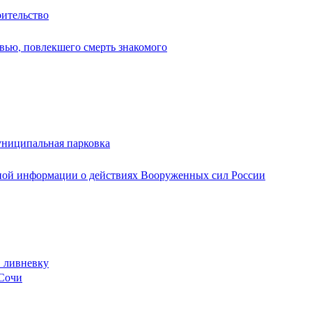
оительство
вью, повлекшего смерть знакомого
униципальная парковка
ной информации о действиях Вооруженных сил России
в ливневку
 Сочи