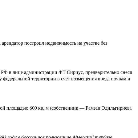
а арендатор построил недвижимость на участке без
о РФ в лице администрации ФТ Сириус, предварительно снеся
у федеральной территории в счет возмещения вреда почвам и
ой площадью 600 кв. м (собственник — Рамзан Эдильгириев),
93 году в бессрочное пользование Адлерской турбазе