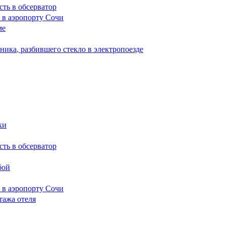
сть в обсерватор
 в аэропорту Сочи
ме
ика, разбившего стекло в электропоезде
ки
сть в обсерватор
бой
 в аэропорту Сочи
тажа отеля