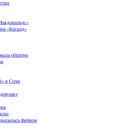
стки
Макдональдс»
ана «Каскад»
ежала обратно
ли
й» в Сочи
 девушку
ень
аски
оказалась фейком