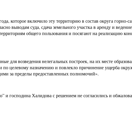
ода, которое включило эту территорию в состав округа горно-
асно выводам суда, сдача земельного участка в аренду и ведени
к территориям общего пользования и посягают на реализацию к
ные для возведения нелегальных построек, на их месте образова
и по целевому назначению и повлекло причинение ущерба окружа
щими за пределы предоставленных полномочий».
 и господина Халидова с решением не согласились и обжаловал