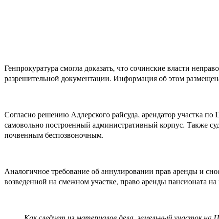
Генпрокуратура смогла доказать, что сочинские власти неправ
разрешительной документации. Информация об этом размещена
Согласно решению Адлерского райсуда, арендатор участка по 
самовольно построенный административный корпус. Также суд 
почвенным беспозвоночным.
Аналогичное требование об аннулировании прав аренды и снос
возведенной на смежном участке, право аренды пансионата на
Как следует из материалов дела, земельный участок на Ц