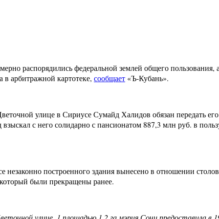
омерно распорядились федеральной землей общего пользования, 
 в арбитражной картотеке,
сообщает
«Ъ-Кубань».
Цветочной улице в Сириусе Сумайд Халидов обязан передать ег
взыскал с него солидарно с пансионатом 887,3 млн руб. в польз
е незаконно построенного здания вынесено в отношении столов
 который были прекращены ранее.
веточной улице, 1 площадью 1,2 га мэрия Сочи предоставила в 19