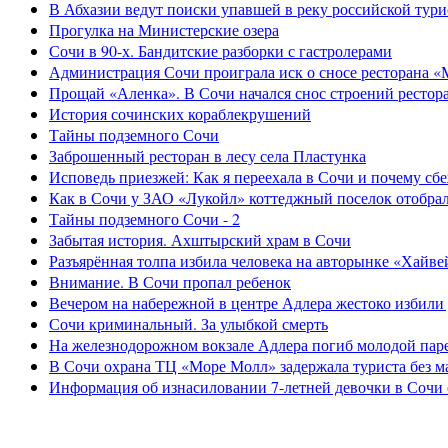
В Абхазии ведут поиски упавшей в реку российской тури
Прогулка на Министерские озера
Сочи в 90-х. Бандитские разборки с гастролерами
Администрация Сочи проиграла иск о сносе ресторана «
Прощай «Аленка». В Сочи начался снос строений рестор
История сочинских кораблекрушений
Тайны подземного Сочи
Заброшенный ресторан в лесу села Пластунка
Исповедь приезжей: Как я переехала в Сочи и почему сб
Как в Сочи у ЗАО «Лукойл» коттеджный поселок отобра
Тайны подземного Сочи - 2
Забытая история. Ахштырский храм в Сочи
Разъярённая толпа избила человека на авторынке «Хайве
Внимание. В Сочи пропал ребенок
Вечером на набережной в центре Адлера жестоко избили
Сочи криминальный. За улыбкой смерть
На железнодорожном вокзале Адлера погиб молодой пар
В Сочи охрана ТЦ «Море Молл» задержала туриста без м
Информация об изнасиловании 7-летней девочки в Сочи 