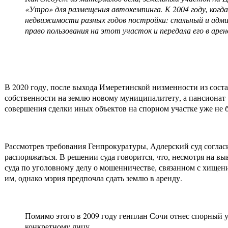
«Утро» для размещения автокемпинга. К 2004 году, когд
недвижимости разных годов постройки: спальный и адми
право пользования на этот участок и передала его в ар
В 2020 году, после выхода Имеретинской низменности из сост
собственности на землю новому муниципалитету, а пансионат 
совершения сделки иных объектов на спорном участке уже не 
Рассмотрев требования Генпрокуратуры, Адлерский суд согласи
распоряжаться. В решении суда говорится, что, несмотря на 
суда по уголовному делу о мошенничестве, связанном с хищен
им, однако мэрия предпочла сдать землю в аренду.
Помимо этого в 2009 году генплан Сочи отнес спорный у
конкретному лицу.