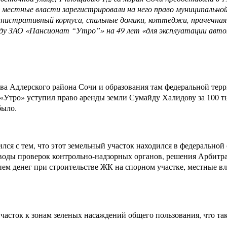
а местные власти зарегистрировали на него право муниципальной
нистративный корпуса, спальные домики, коттеджи, прачечная 
енду ЗАО «Пансионат “Утро”» на 49 лет «для эксплуатации авто
ава Адлерского района Сочи и образования там федеральной тер
«Утро» уступил право аренды земли Сумайду Халидову за 100 т
было.
лся с тем, что этот земельный участок находился в федеральной
выводы проверок контрольно-надзорных органов, решения Арбитр
ием денег при строительстве ЖК на спорном участке, местные в
часток к зонам зеленых насаждений общего пользования, что та