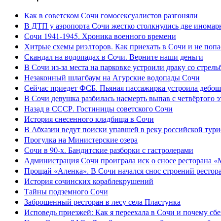
Как в советском Сочи гомосексуалистов разгоняли
В ДТП у аэропорта Сочи жестко столкнулись две иномар
Сочи 1941-1945. Хроника военного времени
Хитрые схемы риэлторов. Как приехать в Сочи и не попа
Скандал на водопадах в Сочи. Верните наши деньги
В Сочи из-за места на парковке устроили драку со стрель
Незаконный шлагбаум на Агурские водопады Сочи
Сейчас приедет ФСБ. Пьяная пассажирка устроила дебош
В Сочи девушка разбилась насмерть выпав с четвёртого э
Назад в СССР. Гостиницы советского Сочи
История снесенного кладбища в Сочи
В Абхазии ведут поиски упавшей в реку российской тури
Прогулка на Министерские озера
Сочи в 90-х. Бандитские разборки с гастролерами
Администрация Сочи проиграла иск о сносе ресторана «
Прощай «Аленка». В Сочи начался снос строений рестор
История сочинских кораблекрушений
Тайны подземного Сочи
Заброшенный ресторан в лесу села Пластунка
Исповедь приезжей: Как я переехала в Сочи и почему сб