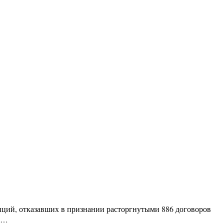
нций, отказавших в признании расторгнутыми 886 договоров
зе…