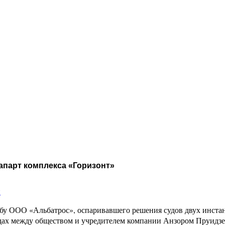
апарт комплекса «Горизонт»
и
обу ООО «Альбатрос», оспаривавшего решения судов двух инста
годах между обществом и учредителем компании Анзором Пруид