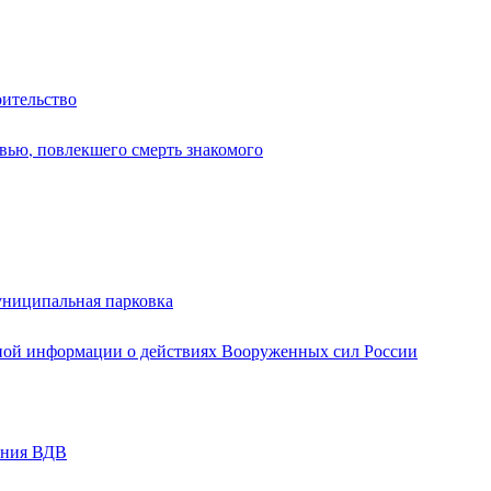
оительство
вью, повлекшего смерть знакомого
униципальная парковка
ной информации о действиях Вооруженных сил России
ания ВДВ