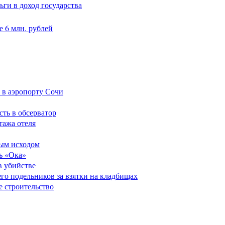
ги в доход государства
 6 млн. рублей
 в аэропорту Сочи
сть в обсерватор
тажа отеля
ным исходом
ь «Ока»
в убийстве
его подельников за взятки на кладбищах
е строительство