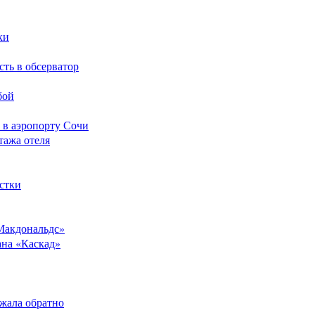
ки
сть в обсерватор
бой
 в аэропорту Сочи
тажа отеля
стки
Макдональдс»
ана «Каскад»
ежала обратно