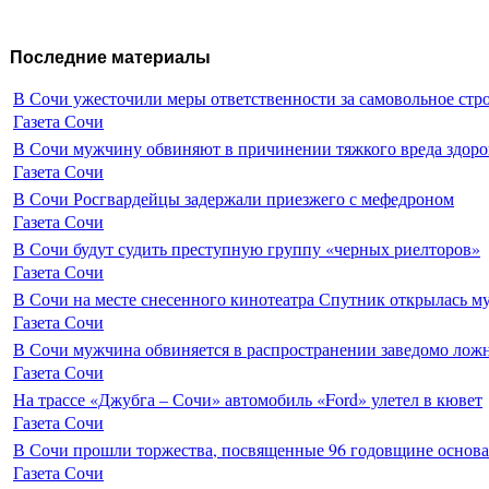
Последние материалы
В Сочи ужесточили меры ответственности за самовольное стр
Газета Сочи
В Сочи мужчину обвиняют в причинении тяжкого вреда здоро
Газета Сочи
В Сочи Росгвардейцы задержали приезжего с мефедроном
Газета Сочи
В Сочи будут судить преступную группу «черных риелторов»
Газета Сочи
В Сочи на месте снесенного кинотеатра Спутник открылась м
Газета Сочи
В Сочи мужчина обвиняется в распространении заведомо лож
Газета Сочи
На трассе «Джубга – Сочи» автомобиль «Ford» улетел в кювет
Газета Сочи
В Сочи прошли торжества, посвященные 96 годовщине основ
Газета Сочи