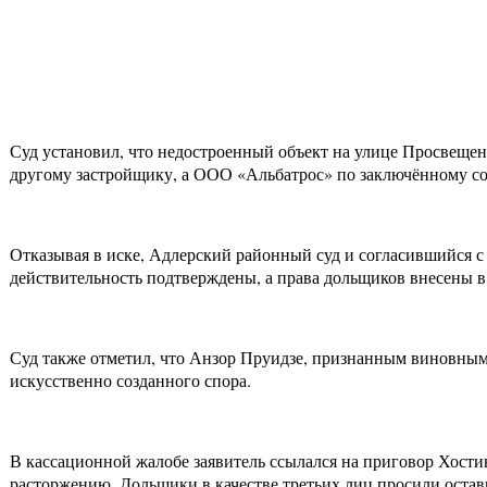
Суд установил, что недостроенный объект на улице Просвещен
другому застройщику, а ООО «Альбатрос» по заключённому сог
Отказывая в иске, Адлерский районный суд и согласившийся с
действительность подтверждены, а права дольщиков внесены 
Суд также отметил, что Анзор Пруидзе, признанным виновным 
искусственно созданного спора.
В кассационной жалобе заявитель ссылался на приговор Хости
расторжению. Дольщики в качестве третьих лиц просили остав