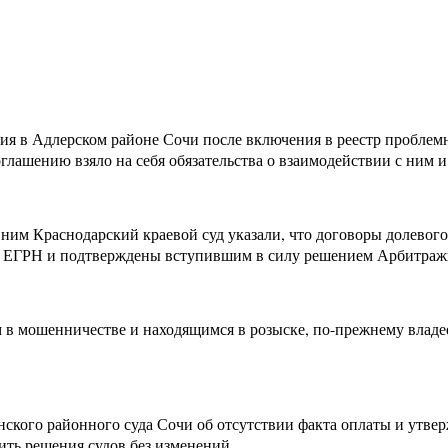
ия в Адлерском районе Сочи после включения в реестр проблемн
лашению взяло на себя обязательства о взаимодействии с ним и
 ним Краснодарский краевой суд указали, что договоры долевого
в ЕГРН и подтверждены вступившим в силу решением Арбитражн
в мошенничестве и находящимся в розыске, по-прежнему владее
нского районного суда Сочи об отсутствии факта оплаты и утв
ить решения судов без изменений.