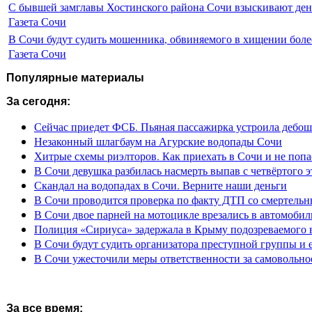
С бывшей замглавы Хостинского района Сочи взыскивают день
Газета Сочи
В Сочи будут судить мошенника, обвиняемого в хищении более
Газета Сочи
Популярные материалы
За сегодня:
Сейчас приедет ФСБ. Пьяная пассажирка устроила дебош
Незаконный шлагбаум на Агурские водопады Сочи
Хитрые схемы риэлторов. Как приехать в Сочи и не попа
В Сочи девушка разбилась насмерть выпав с четвёртого э
Скандал на водопадах в Сочи. Верните наши деньги
В Сочи проводится проверка по факту ДТП со смертель
В Сочи двое парней на мотоцикле врезались в автомобил
Полиция «Сириуса» задержала в Крыму подозреваемого 
В Сочи будут судить организатора преступной группы и 
В Сочи ужесточили меры ответственности за самовольно
За все время: