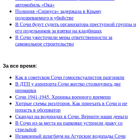
автомобиль «Ока»
Полиция «Сириуса» задержала в Крыму
подозреваемого в убийстве
В Сочи будут судить организатора преступной группы и
его подельников за взятки на кладбищах
В Сочи ужесточили меры ответственности за
самовольное строительство
За все время:
Как в советском Сочи гомосексуалистов разгоняли
В ДТП у аэропорта Сочи жестко столкнулись две
иномарки
Сочи 1941-1945. Хроника военного времени
Хитрые схемы риэлторов. Как приехать в Сочи и не
попасть в обсерватор
Скандал на водопадах в Сочи. Верните наши деньги
В Сочи из-за места на парковке устроили драку со
стрельбой
Незаконный шлагбаум на Агурские водопады Сочи