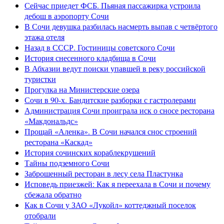
Сейчас приедет ФСБ. Пьяная пассажирка устроила
дебош в аэропорту Сочи
В Сочи девушка разбилась насмерть выпав с четвёртого
этажа отеля
Назад в СССР. Гостиницы советского Сочи
История снесенного кладбища в Сочи
В Абхазии ведут поиски упавшей в реку российской
туристки
Прогулка на Министерские озера
Сочи в 90-х. Бандитские разборки с гастролерами
Администрация Сочи проиграла иск о сносе ресторана
«Макдональдс»
Прощай «Аленка». В Сочи начался снос строений
ресторана «Каскад»
История сочинских кораблекрушений
Тайны подземного Сочи
Заброшенный ресторан в лесу села Пластунка
Исповедь приезжей: Как я переехала в Сочи и почему
сбежала обратно
Как в Сочи у ЗАО «Лукойл» коттеджный поселок
отобрали