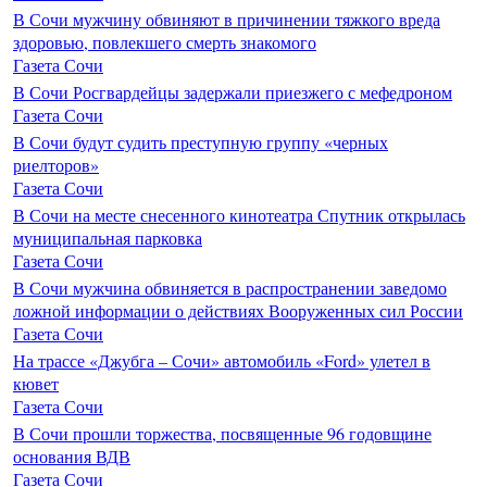
В Сочи мужчину обвиняют в причинении тяжкого вреда
здоровью, повлекшего смерть знакомого
Газета Сочи
В Сочи Росгвардейцы задержали приезжего с мефедроном
Газета Сочи
В Сочи будут судить преступную группу «черных
риелторов»
Газета Сочи
В Сочи на месте снесенного кинотеатра Спутник открылась
муниципальная парковка
Газета Сочи
В Сочи мужчина обвиняется в распространении заведомо
ложной информации о действиях Вооруженных сил России
Газета Сочи
На трассе «Джубга – Сочи» автомобиль «Ford» улетел в
кювет
Газета Сочи
В Сочи прошли торжества, посвященные 96 годовщине
основания ВДВ
Газета Сочи