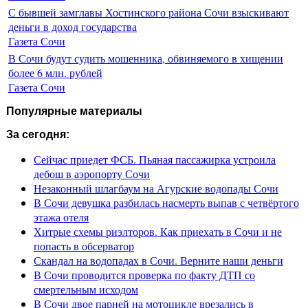
С бывшей замглавы Хостинского района Сочи взыскивают
деньги в доход государства
Газета Сочи
В Сочи будут судить мошенника, обвиняемого в хищении
более 6 млн. рублей
Газета Сочи
Популярные материалы
За сегодня:
Сейчас приедет ФСБ. Пьяная пассажирка устроила
дебош в аэропорту Сочи
Незаконный шлагбаум на Агурские водопады Сочи
В Сочи девушка разбилась насмерть выпав с четвёртого
этажа отеля
Хитрые схемы риэлторов. Как приехать в Сочи и не
попасть в обсерватор
Скандал на водопадах в Сочи. Верните наши деньги
В Сочи проводится проверка по факту ДТП со
смертельным исходом
В Сочи двое парней на мотоцикле врезались в